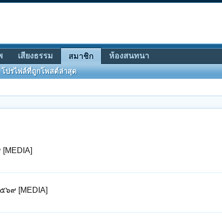
พ
เสียงธรรม
ห้องสนทนา
สมาชิก
โปรไฟล์ที่ถูกโพสต์ล่าสุด
๙ [MEDIA]
 ๒๕๖๙ [MEDIA]