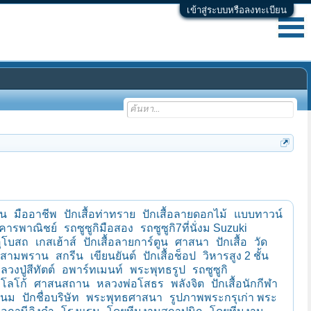
เข้าสู่ระบบหรือลงทะเบียน
์น
มืออาชีพ
ปักเสื้อท่าทราย
ปักเสื้อลายดอกไม้
แบบทาวน์
คารพาณิชย์
รถซูซูกิมือสอง
รถซูซูกิ7ที่นั่งม Suzuki
อุโบสถ
เกสเฮ้าส์
ปักเสื้อลายการ์ตูน
ศาสนา
ปักเสื้อ
วัด
ื้อสามพราน
สกรีน
เขียนยันต์
ปักเสื้อช็อป
วิหารสูง 2 ชั้น
ลวงปู่สีทัตต์
อพาร์ทเมนท์
พระพุทธรูป
รถซูซูกิ
กโลโก้
ศาสนสถาน
หลวงพ่อโสธร
พลังจิต
ปักเสื้อนักกีฬา
พนม
ปักชื่อบริษัท
พระพุทธศาสนา
รูปภาพพระกรุเก่า พระ