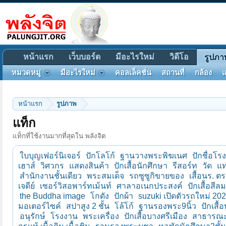
หน้าแรก
เว็บบอร์ด
มีอะไรใหม่
วิดีโอ
รูปภา
หมวดหมู่
มีอะไรใหม่
คอลเล็คชั่น
สถานที่
กล้อง
แ
หน้าแรก
รูปภาพ
แท็ก
แท็กที่ใช้งานมากที่สุดใน พลังจิต
ใบบุญเฟอร์นิเจอร์
ปักโลโก้
ฐานวางพระพิฆเนศ
ปักชื่อโร
เฮาส์
วิศวกร
แสดงสินค้า
ปักเสื้อนักศึกษา
รีสอร์ท
วัด
แท
สำนักงานชั้นเดียว
พระสมเด็จ
รถซูซูกิขายของ
เสื้อนร. ต
เจดีย์
เซอร์วิสอพาร์ทเม้นท์
ศาลาอเนกประสงค์
ปักเสื้อสีลม
the Buddha image
โกดัง
ปักผ้า
suzuki เปิดตัวรถใหม่ 20
มอเตอร์ไซค์
สปาสูง 2 ชั้น
โล้โก้
ฐานรองพระ9นิ้ว
ปักเสื
อนุรักษ์
โรงงาน
พระเครื่อง
ปักเสื้อบางศรีเมือง
สาธารณะ