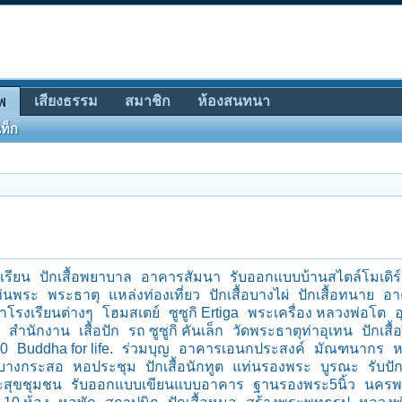
เสียงธรรม
สมาชิก
ห้องสนทนา
พ
ท็ก
งเรียน
ปักเสื้อพยาบาล
อาคารสัมนา
รับออกแบบบ้านสไตล์โมเดิร
่นพระ
พระธาตุ
แหล่งท่องเที่ยว
ปักเสื้อบางไผ่
ปักเสื้อทนาย
อา
ราโรงเรียนต่างๆ
โฮมสเตย์
ซูซูกิ Ertiga
พระเครื่อง หลวงพ่อโต
สำนักงาน
เสื้อปัก
รถ ซูซูกิ คันเล็ก
วัดพระธาตุท่าอุเทน
ปักเส
20
Buddha for life.
ร่วมบุญ
อาคารเอนกประสงค์
มัณฑนากร
ห
้อบางกระสอ
หอประชุม
ปักเสื้อนักทูต
แท่นรองพระ
บูรณะ
รับปั
สุขชุมชน
รับออกแบบเขียนแบบอาคาร
ฐานรองพระ5นิ้ว
นคร