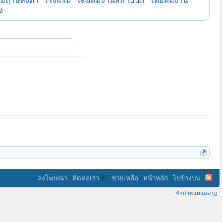
อฤาษีลิงดำ
โรงแรม
โดยทีมงานสถาปนิก
โดยทีมงาน
ง
ลงโฆษณา
ติดต่อเรา
ช่วยเหลือ
หน้าหลัก
ไปข้างบน
ข้อกำหนดและกฎ