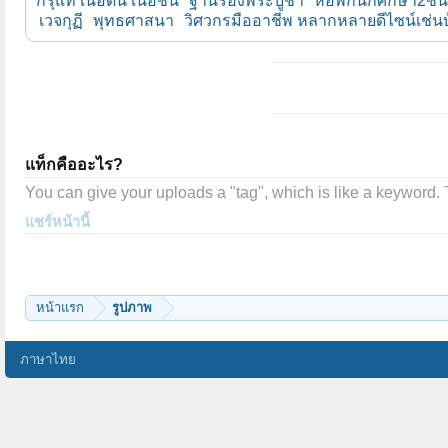
กรุแท้ เนื้อดิน เนื้อชิน
ฐานรองพระบูชา
หอพักนักศึกษา2ชั้น
เวจกุฏี
พุทธศาสนา
วิศวกรมืออาชีพ หลากหลายดีไซน์เช่นบ
แท็กคืออะไร?
You can give your uploads a "tag", which is like a keyword
แชร์หน้านี้
หน้าแรก
รูปภาพ
ภาษาไทย