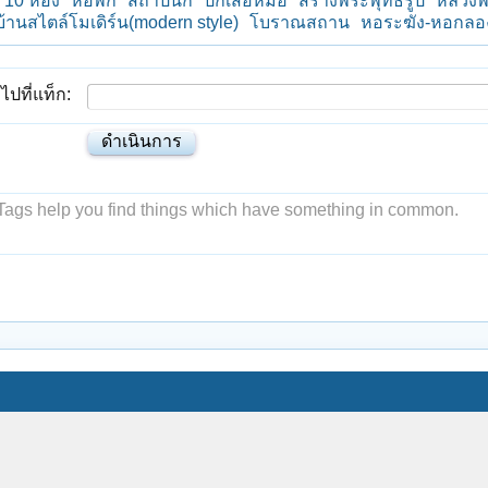
 10 ห้อง
หอพัก
สถาปนิก
ปักเสื้อหมอ
สร้างพระพุทธรูป
หลวงพ่
้านสไตล์โมเดิร์น(modern style)
โบราณสถาน
หอระฆัง-หอกลอ
ไปที่แท็ก:
. Tags help you find things which have something in common.