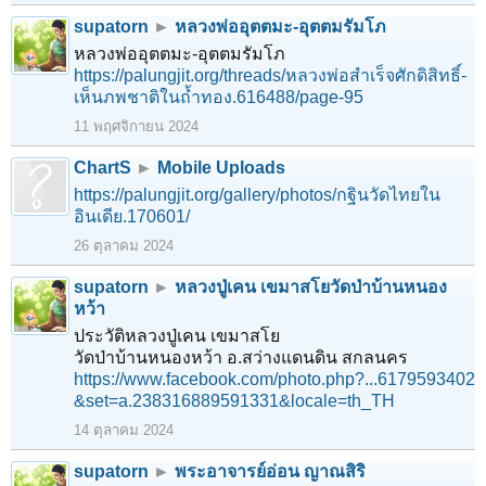
supatorn
►
หลวงพ่ออุตตมะ-อุตตมรัมโภ
หลวงพ่ออุตตมะ-อุตตมรัมโภ
https://palungjit.org/threads/หลวงพ่อสำเร็จศักดิสิทธิ์-
เห็นภพชาติในถ้ำทอง.616488/page-95
11 พฤศจิกายน 2024
ChartS
►
Mobile Uploads
https://palungjit.org/gallery/photos/กฐินวัดไทยใน
อินเดีย.170601/
26 ตุลาคม 2024
supatorn
►
หลวงปู่เคน เขมาสโยวัดป่าบ้านหนอง
หว้า
ประวัติหลวงปู่เคน เขมาสโย
วัดป่าบ้านหนองหว้า อ.สว่างแดนดิน สกลนคร
https://www.facebook.com/photo.php?...6179593402
&set=a.238316889591331&locale=th_TH
14 ตุลาคม 2024
1
2
3
4
5
6
→
116
ถัดไป >
supatorn
►
พระอาจารย์อ่อน ญาณสิริ