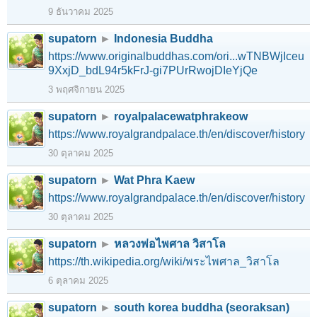
9 ธันวาคม 2025
supatorn
►
Indonesia Buddha
https://www.originalbuddhas.com/ori...wTNBWjIceu
9XxjD_bdL94r5kFrJ-gi7PUrRwojDIeYjQe
3 พฤศจิกายน 2025
supatorn
►
royalpalacewatphrakeow
https://www.royalgrandpalace.th/en/discover/history
30 ตุลาคม 2025
supatorn
►
Wat Phra Kaew
https://www.royalgrandpalace.th/en/discover/history
30 ตุลาคม 2025
supatorn
►
หลวงพ่อไพศาล วิสาโล
https://th.wikipedia.org/wiki/พระไพศาล_วิสาโล
6 ตุลาคม 2025
supatorn
►
south korea buddha (seoraksan)