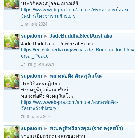
ประวัติหลวงปู่อ่อน ญาณสิริ
https://www.web-pra.com/amulet/พระอาจารย์อ่อน-
วัดป่านิโครธาราม/history
1 ตุลาคม 2024
supatorn
►
JadeBuddha8feetAustralia
Jade Buddha for Universal Peace
https://en.wikipedia.org/wiki/Jade_Buddha_for_Univ
ersal_Peace
17 กรกฎาคม 2024
supatorn
►
หลวงพ่อดิ่ง คังคสุวัณโณ
ประวัติและปฏิปทา
พระครูพิบูลย์คณารักษ์
หลวงพ่อดิ่ง คังคสุวัณโณ
https://www.web-pra.com/amulet/หลวงพ่อดิ่ง-
วัดบางวัว/history
20 มิถุนายน 2024
supatorn
►
พระครูสิทธิสารคุณ (จาด คงฺคสโร)
รายละเอียดวัตถุมงคลของท่าน