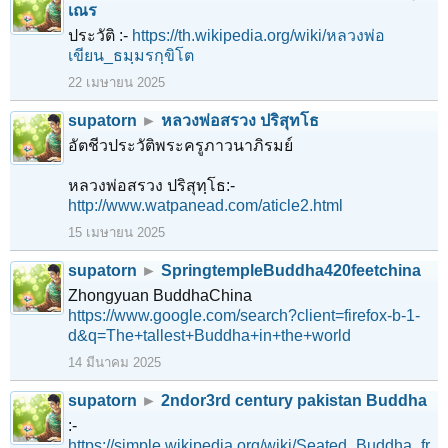
เณร
ประวัติ :-
https://th.wikipedia.org/wiki/หลวงพ่อ
เขียน_ธมฺมรกฺขิโต
22 เมษายน 2025
supatorn
►
หลวงพ่อสรวง ปริสุทโธ
อัตชีวประวัติพระครูภาวนาภิรมย์
หลวงพ่อสรวง ปริสุทฺโธ:-
http://www.watpanead.com/aticle2.html
15 เมษายน 2025
supatorn
►
SpringtempleBuddha420feetchina
Zhongyuan BuddhaChina
https://www.google.com/search?client=firefox-b-1-
d&q=The+tallest+Buddha+in+the+world
14 มีนาคม 2025
supatorn
►
2ndor3rd century pakistan Buddha
:-
https://simple.wikipedia.org/wiki/Seated_Buddha_fr