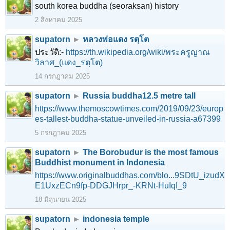
south korea buddha (seoraksan) history
2 สิงหาคม 2025
supatorn
►
หลวงพ่อแดง รตฺโต
ประวัติ:-
https://th.wikipedia.org/wiki/พระครูญาณ
วิลาศ_(แดง_รตฺโต)
14 กรกฎาคม 2025
supatorn
►
Russia buddha12.5 metre tall
https://www.themoscowtimes.com/2019/09/23/europ
es-tallest-buddha-statue-unveiled-in-russia-a67399
5 กรกฎาคม 2025
supatorn
►
The Borobudur is the most famous
Buddhist monument in Indonesia
https://www.originalbuddhas.com/blo...9SDtU_izudX
E1UxzECn9fp-DDGJHrpr_-KRNt-HuIqI_9
18 มิถุนายน 2025
supatorn
►
indonesia temple