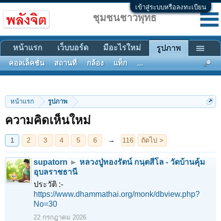
เข้าสู่ระบบหรือลงทะเบียน
ชุมชนชาวพุทธ
หน้าแรก
เว็บบอร์ด
มีอะไรใหม่
รูปภาพ
คอลเล็คชั่น
สถานที่
กล้อง
แท็ก
...
1
2
3
4
5
6
→
116
ถัดไป >
หน้าแรก
รูปภาพ
ความคิดเห็นใหม่
supatorn
►
หลวงปู่ทองรัตน์ กนฺตสีโล - วัดบ้านคุ้ม
อุบลราชธานี
ประวัติ :-
https://www.dhammathai.org/monk/dbview.php?
No=30
22 กรกฎาคม 2026