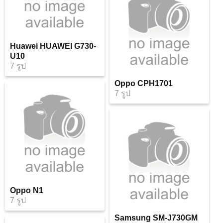
Huawei HUAWEI G730-
U10
7 รูป
Oppo CPH1701
7 รูป
Oppo N1
7 รูป
Samsung SM-J730GM