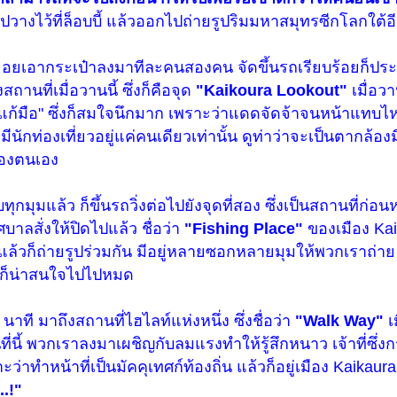
วางไว้ที่ล็อบบี้ แล้วออกไปถ่ายรูปริมมหาสมุทรซีกโลกใต้อ
 ทยอยเอากระเป๋าลงมาทีละคนสองคน จัดขึ้นรถเรียบร้อยก็ป
านที่เมื่อวานนี้ ซึ่งก็คือจุด
"Kaikoura Lookout"
เมื่อว
แก้มือ" ซึ่งก็สมใจนึกมาก เพราะว่าแดดจัดจ้าจนหน้าแทบไหม้.
นักท่องเที่ยวอยู่แค่คนเดียวเท่านั้น ดูท่าว่าจะเป็นตากล้อ
ของตนเอง
ุกมุมแล้ว ก็ขึ้นรถวิ่งต่อไปยังจุดที่สอง ซึ่งเป็นสถานที่ก่อนห
าลสั่งให้ปิดไปแล้ว ชื่อว่า
"Fishing Place"
ของเมือง Kaik
แล้วก็ถ่ายรูปร่วมกัน มีอยู่หลายซอกหลายมุมให้พวกเราถ่าย 
ย ก็น่าสนใจไปไปหมด
ที มาถึงสถานที่ไฮไลท์แห่งหนึ่ง ซึ่งชื่อว่า
"Walk Way"
เ
นี้ พวกเราลงมาเผชิญกับลมแรงทำให้รู้สึกหนาว เจ้าที่ซึ่ง
ะว่าทำหน้าที่เป็นมัคคุเทศก์ท้องถิ่น แล้วก็อยู่เมือง Kaikaura 
..!"