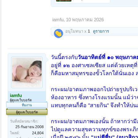
iamfu
,
10 พฤษภาคม 2026
อนุโมทนา x
1
ดูรายการ
วันนี้ตรงกับ
วันอาทิตย์ที่ ๑๐ พฤษภา
อยู่ที่ ๑๒ องศาเซลเซียส แต่ด้วยเหตุท
ก็คือมหาสมุทรของขั้วโลกใต้นั่นเอ
กระผม/อาตมภาพออกไปถ่ายรูปบริเวณหน้
iamfu
ห้องอาหาร ซึ่งทางโรงแรมนั้น แม้ว่
ผู้ดูแลเว็บบอร์ด
แทบทุกคนก็คือ "สายกิน" จึงทำให้บ่น
ทีมงาน
ผู้ดูแลเว็บบอร์ด
กระผม/อาตมภาพเองนั้น ถ้าหากว่ามีอะไร
วันที่สมัครสมาชิก:
25 กันยายน 2008
ไปดูแลความสุขความทุกข์ของพระภิกษุ
โพสต์:
24,804
เมื่อปี ๒๕๔๖ นั้น
"แม่ชีชื่น" (อุบาสิก