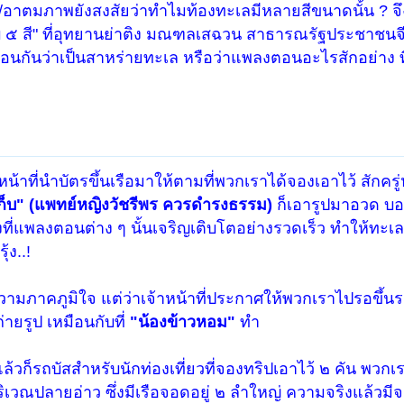
/อาตมภาพยังสงสัยว่าทำไมท้องทะเลมีหลายสีขนาดนั้น ? จึงช
าบ ๕ สี" ที่อุทยานย่าติง มณฑลเสฉวน สาธารณรัฐประชาชนจี
หมือนกันว่าเป็นสาหร่ายทะเล หรือว่าแพลงตอนอะไรสักอย่าง ที
หน้าที่นำบัตรขึ้นเรือมาให้ตามที่พวกเราได้จองเอาไว้ สักครู่
็บ" (แพทย์หญิงวัชรีพร ควรดำรงธรรม)
ก็เอารูปมาอวด บอก
องที่แพลงตอนต่าง ๆ นั้นเจริญเติบโตอย่างรวดเร็ว ทำให้ทะเล
้ง..!
ความภาคภูมิใจ แต่ว่าเจ้าหน้าที่ประกาศให้พวกเราไปรอขึ้นร
่ายรูป เหมือนกับที่
"น้องข้าวหอม"
ทำ
แล้วก็รถบัสสำหรับนักท่องเที่ยวที่จองทริปเอาไว้ ๒ คัน พวกเ
เวณปลายอ่าว ซึ่งมีเรือจอดอยู่ ๒ ลำใหญ่ ความจริงแล้วมีจอ