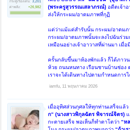
กระทู้เรื่องเด่น:
3,201
(พระครูสุวรรณเสลาภรณ์)
อดีตเจ้าอ
ค่าพลัง:
+26,982
ส่งให้กระผม/อาตมภาพที่กุฏิ
แต่ว่าแม้แต่สำรับนั้น กระผม/อาตมภา
กระผม/อาตมภาพนั้นจะลงไปฉันร่วมกับพ
เหมือนอย่างเจ้าอาวาสที่ผ่านมา เมื่
ครั้นกลับขึ้นมาห้องพักแล้ว ก็ได้ภาว
ห้วย ถนนหนทาง เรือนชานบ้านช่อง ตล
เราจะได้เดินทางไปตามกำหนดการไ
iamfu
,
11 พฤษภาคม 2026
เมื่ออุทิศส่วนกุศลให้ทุกท่านเสร็จ
ก" (นางสาวพิกุลฉัตร พิจารณ์จิตร)
แ
กะตายเสร็จ พอเห็นก็ทำตาโตว่า
"หล
โมง กระผม/อาตมภาพบอกว่า
"ถ้าเร