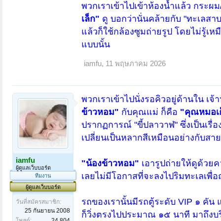
พวกเราเข้าไปเข้าห้องน้ำแล้ว กระผม
เล็ก"
ดู บอกว่านั่นคล้ายกับ "ทะเลส
แล้วก็ใช้กล้องซูมถ่ายรูป โดยไม่รู้เ
แบบนั้น
iamfu
,
11 พฤษภาคม 2026
พวกเราเข้าไปนั่งรอคิวอยู่ด้านใน เจ้า
ข้าวหอม"
กับคุณแม่ ก็คือ
"คุณหมอเก
ปรากฏการณ์ "ขี้ปลาวาฬ" ซึ่งเป็นเรื่
เปลี่ยนเป็นหลากสีเหมือนอย่างกับสายรุ
iamfu
"น้องข้าวหอม"
เอารูปถ่ายให้ดูด้วย
ผู้ดูแลเว็บบอร์ด
เลยไม่มีโอกาสที่จะลงไปริมทะเลเพื่อถ
ทีมงาน
ผู้ดูแลเว็บบอร์ด
รถของเรานั้นมีรถตู้ระดับ VIP ๑ คัน 
วันที่สมัครสมาชิก:
25 กันยายน 2008
ก็วิ่งตรงไปประมาณ ๑๕ นาที มาถึงบริ
โพสต์:
24,804