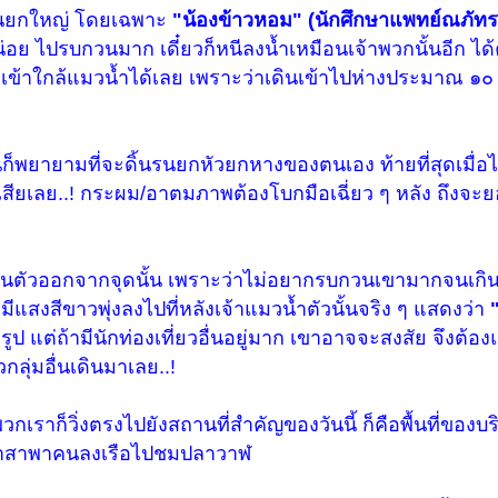
ดกันยกใหญ่ โดยเฉพาะ
"น้องข้าวหอม" (นักศึกษาแพทย์ณภัท
่อย ไปรบกวนมาก เดี๋ยวก็หนีลงน้ำเหมือนเจ้าพวกนั้นอีก ได
จะเข้าใกล้แมวน้ำได้เลย เพราะว่าเดินเข้าไปห่างประมาณ ๑๐
ึ่งมันก็พยายามที่จะดิ้นรนยกหัวยกหางของตนเอง ท้ายที่สุดเมื่อ
ียเลย..! กระผม/อาตมภาพต้องโบกมือเฉี่ยว ๆ หลัง ถึงจะย
อนตัวออกจากจุดนั้น เพราะว่าไม่อยากรบกวนเขามากจนเกิน
ีแสงสีขาวพุ่งลงไปที่หลังเจ้าแมวน้ำตัวนั้นจริง ๆ แสดงว่า
รูป แต่ถ้ามีนักท่องเที่ยวอื่นอยู่มาก เขาอาจจะสงสัย จึงต
วกลุ่มอื่นเดินมาเลย..!
วกเราก็วิ่งตรงไปยังสถานที่สำคัญของวันนี้ ก็คือพื้นที่ของบริษั
ับอาสาพาคนลงเรือไปชมปลาวาฬ