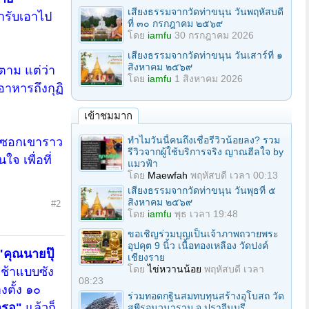
เสียงธรรมจากวัดท่าขนุน วันพฤหัสบดี
ำรับเอาไป
ที่ ๓๐ กรกฎาคม ๒๕๖๙
โดย
iamfu
30 กรกฎาคม 2026
เสียงธรรมจากวัดท่าขนุน วันเสาร์ที่ ๑
สิงหาคม ๒๕๖๙
ตาม แต่ว่า
โดย
iamfu
1 สิงหาคม 2026
อาหารถึงกุฏิ
เข้าชมมาก
ทำไมวันนี้คนถึงเชื่อรีวิวน้อยลง? รวม
าศ ซอกเขาราว
รีวิวจากผู้ใช้บริการจริง ญาณฮีลใจ by
 เพื่อที่
แมวฟ้า
โดย
Maewfah
พฤหัสบดี เวลา 00:13
เสียงธรรมจากวัดท่าขนุน วันพุธที่ ๕
สิงหาคม ๒๕๖๙
#2
โดย
iamfu
พุธ เวลา 19:48
ขอเชิญร่วมบุญเป็นเจ้าภาพถวายพระ
อุปคุต 9 นิ้ว เนื้อทองเหลือง วัดปงค์
"คุณนายปุ๊
เชียงราย
โดย
ไข่หวานน้อย
พฤหัสบดี เวลา
เช้าแบบซัง
08:23
งตั้ง ๑๐
ร่วมทอดกฐินสมทบทุนสร้างอุโบสถ วัด
ารอ"
แล้วก็
สุพีรอนวนาราม จ.ปราจีนบุรี