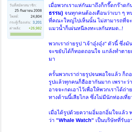
เมื่อพวกเราแห่กันมาถึงก็กรี๊ดกร๊า
วันที่สมัครสมาชิก:
25 กันยายน 2008
ธรรม)
จนทุกคนต้องเตือนว่าเบา ๆ หน
โพสต์:
24,804
ที่คณะใหญ่ไปเห็นนั้น ไม่สามารถที่
กระทู้เรื่องเด่น:
3,201
แมวน้ำก็เผ่นหนีลงทะเลกันหมด..!
ค่าพลัง:
+26,982
พวกเราถ่ายรูป "เจ้าอุ๋งอุ๋ง" ตัวนี้ ซ
จะขยับได้ก็ทอดถอนใจ แกล้งทำตายเส
มา
ครั้นพวกเราถ่ายรูปจนพอใจแล้ว ก็ถ
รูปแล้วทุกคนก็ฮือฮากันมาก เพราะว่าม
อาจจะกดเอาไว้เพื่อให้พวกเราได้ถ่าย
ทางด้านนี้เสียไกล ซึ่งไม่มีนักท่องเที่ย
เมื่อได้รูปด้วยความอิ่มอกอิ่มใจแล้ว พ
ว่า
"Whale Watch"
เป็นบริษัทที่ร