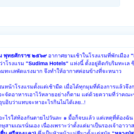
คม พุทธศักราช ๒๕๖๙
อากาศยามเช้าในโรงแรมที่พักเมือง
"
ี่ว่าโรงแรม
"Sudima Hotels"
แห่งนี้ ตั้งอยู่ติดกับริมทะเล 
ง ลมทะเลพัดแรงมาก จึงทำให้อากาศค่อนข้างที่จะหนาว
าโรงแรมตั้งแต่เช้ามืด เมื่อได้ทุกมุมที่ต้องการแล้วจึงกล
าจะจัดอาหารเอาไว้หลายอย่างก็ตาม แต่ด้วยความที่ว่าคณะ
อุบอิบว่าแทบจะหาอะไรกินไม่ได้เลย..!
ใส่ท้องกันตายไปวันละ ๑ มื้อก็จบแล้ว แต่เหตุที่ต้องฉัน ๒ ม
สามเณรนั่นเอง เนื่องเพราะว่าตั้งแต่มาเป็นรองเจ้าอาวาส
าชื่น ศรีสองแคว)
ซึ่งเป็นหัวหน้าแม่ชีมาตั้งแต่สมัย
"หลวงปู่