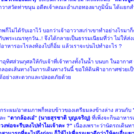
าวาสวัดท่าขนุน อดีตเจ้าคณะอำเภอทองผาภูมินั้น ได้แยกส
พก็ไม่ได้รับเอาไว้ บอกว่าเจ้าอาวาสเก่าเขาทำอย่างไรมาก็
ระเณรทุกวัน..! จึงได้กลายเป็นธรรมเนียมที่ว่า ไม่ให้ส่ง
อมีอาหารอะไรลงท้องไปก็อิ่ม แล้วเราจะบ่นไปทำอะไร ?
นาอุทิศส่วนกุศลให้กับเจ้าที่เจ้าทางทั้งในน้ำ บนบก ในอาก
อดเส้นทางในการเดินทางวันนี้ ขอให้ดินฟ้าอากาศช่วยเป็นใจ
ด้อย่างสะดวกและปลอดภัยด้วย
แล้ว กระผม/อาตมภาพก็หอบข้าวของเตรียมลงข้างล่าง สวนกับ
ละ
"ตากล้องเอ๋" (นายสุรชาติ บุญเจริญ)
ที่เพิ่งจะกินอาหาร
วงพ่อจะรีบลงไปทำไมเจ้าคะ ?"
เนื่องเพราะว่านัดรถเดินทา
าสามารถที่จะไปถึงก่อน ก็ให้ไปเพื่อรอเขาดีกว่าให้คนอื่นเข