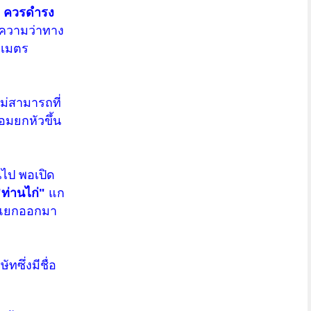
ร ควรดำรง
้ความว่าทาง
 เมตร
ไม่สามารถที่
อมยกหัวขึ้น
ไป พอเปิด
"ท่านไก่"
แก
้องแยกออกมา
ทซึ่งมีชื่อ