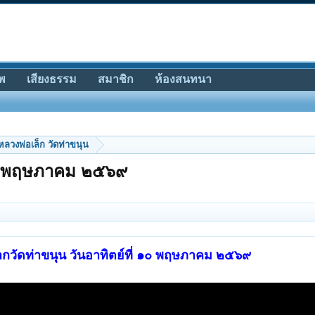
พ
เสียงธรรม
สมาชิก
ห้องสนทนา
หลวงพ่อเล็ก วัดท่าขนุน
 ๑๐ พฤษภาคม ๒๕๖๙
กวัดท่าขนุน วันอาทิตย์ที่ ๑๐ พฤษภาคม ๒๕๖๙