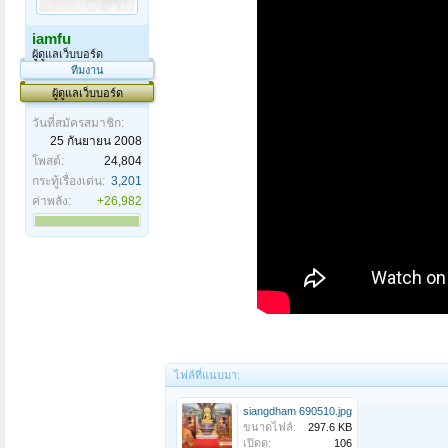
iamfu
ผู้ดูแลเว็บบอร์ด
ทีมงาน
ผู้ดูแลเว็บบอร์ด
วันที่สมัครสมาชิก:
25 กันยายน 2008
โพสต์:
24,804
กระทู้เรื่องเด่น:
3,201
ค่าพลัง:
+26,982
ไฟล์ที่แนบมา:
siangdham 690510.jpg
ขนาดไฟล์:
297.6 KB
เปิดดู:
106