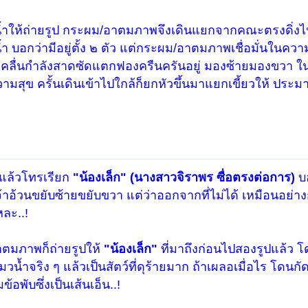
น้ำให้ถ่ายรูป กระผม/อาตมภาพจึงเดินแยกจากคณะตรงดิ่งไป
บอกว่ามีอยู่ตั้ง ๒ ตัว แต่กระผม/อาตมภาพเชื่อมั่นในความ
ที่คลื่นกำลังสาดซัดแตกฟองครืนครันอยู่ มองซ้ายมองขวา ในที
ามสุข ครั้นเดินเข้าไปใกล้ก็ยกหัวขึ้นมาแยกเขี้ยวให้ ประม
แล้วโทรเรียก
"น้องเล็ก" (นางสาวจิราพร ซื่อตรงต่อการ)
บอ
อ้วนขยับซ้ายขยับขวา แต่ว่าออกจากที่ไม่ได้ เหมือนอย่างก
หละ..!
าตมภาพก็ถ่ายรูปให้
"น้องเล็ก"
ที่มาถึงก่อนไปสองรูปแล้ว โ
มวน้ำจริง ๆ แล้วเป็นสัตว์ที่ดุร้ายมาก ถ้าเผลอเมื่อไร โดนก
อพับซึ่งเป็นเส้นเอ็น..!