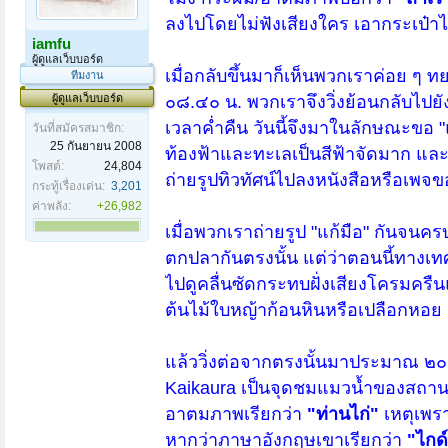
ลงไปโดยไม่ฟังเสียงใคร เอากระเป๋าไป
iamfu
ผู้ดูแลเว็บบอร์ด
เมื่อกลับขึ้นมาก็เห็นพวกเราค่อย ๆ
ทีมงาน
ผู้ดูแลเว็บบอร์ด
๐๘.๔๐ น. พวกเราจึงวิ่งย้อนกลับไปยังสถ
เวลาค่ำคืน วันนี้จึงมาในลักษณะขอ "
วันที่สมัครสมาชิก:
25 กันยายน 2008
ท้องฟ้าและทะเลเป็นสีฟ้าจัดมาก และมี
โพสต์:
24,804
ถ่ายรูปทิวทัศน์ไปลงหนังสือหรือเพจ
กระทู้เรื่องเด่น:
3,201
ค่าพลัง:
+26,982
เมื่อพวกเราถ่ายรูป "แก้มือ" กันจนครบท
ตกปลากันตรงนั้น แต่ว่าตอนนี้ทางเทศบ
ไปดูคลื่นซัดกระทบฝั่งเสียงโครมครืน
ต้นไม้ใบหญ้าก้อนหินหรือเปลือกหอ
แล้ววิ่งต่อจากตรงนั้นมาประมาณ ๒๐ นา
Kaikaura เป็นจุดชมแมวน้ำของสถานที่
อาตมภาพเรียกว่า
"ท่านไก่"
เหตุเพรา
หากว่าภาษาอังกฤษเขาเรียกว่า
"ไกด์