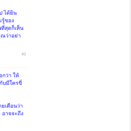
 ได้ยิน
รู้ของ
่สุดก็เห็น
าณว่าอย่า
#3
กว่า ให้
ับมีใครขี่
ดยเตือนว่า
ัด อาจจะถึง