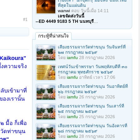
เรื่องเล่า "นักขุดกรุ"มือขลัง ขมังเวทย์
ที่สุดในแผ่นดิน
wanwi
ตอบ
วันนี้เมื่อ 14:11
เลขจัดส่งวันนี้
#1
--ED 4449 9183 5 TH นนทบุรี
…
กระทู้ที่น่าสนใจ
เสียงธรรมจากวัดท่าขนุน วันจันทร์ที่
๒๗ กรกฎาคม ๒๕๖๙
Kaikoura"
โดย
iamfu
28 กรกฎาคม 2026
ซึ่งความจริง
เทศน์วันเข้าพรรษา วันพฤหัสบดีที่ ๓๐
กรกฎาคม พุทธศักราช ๒๕๖๙
โดย
iamfu
อาทิตย์ เวลา 17:06
เสียงธรรมจากวัดท่าขนุน วันอาทิตย์ที่
ับเข้ามาที่
๒๖ กรกฎาคม ๒๕๖๙
โดย
iamfu
26 กรกฎาคม 2026
ของเรานั้น
เสียงธรรมจากวัดท่าขนุน วันเสาร์ที่
๒๕ กรกฎาคม ๒๕๖๙
โดย
iamfu
25 กรกฎาคม 2026
ื้อ ก็เพื่อ
เสียงธรรมจากวัดท่าขนุน วันอังคารที่
วัดท่าขนุน
๒๘ กรกฎาคม ๒๕๖๙
โดย
iamfu
28 กรกฎาคม 2026
สาย"