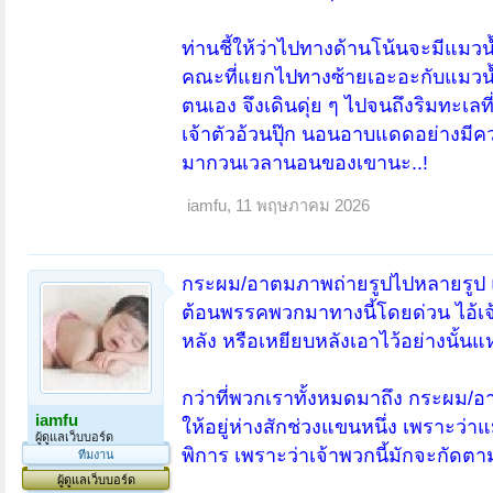
ท่านชี้ให้ว่าไปทางด้านโน้นจะมีแมว
คณะที่แยกไปทางซ้ายเอะอะกับแมวน้ำ 
ตนเอง จึงเดินดุ่ย ๆ ไปจนถึงริมทะเล
เจ้าตัวอ้วนปุ๊ก นอนอาบแดดอย่างมีคว
มากวนเวลานอนของเขานะ..!
iamfu
,
11 พฤษภาคม 2026
กระผม/อาตมภาพถ่ายรูปไปหลายรูป 
ต้อนพรรคพวกมาทางนี้โดยด่วน ไอ้เจ้า
หลัง หรือเหยียบหลังเอาไว้อย่างนั้นแ
กว่าที่พวกเราทั้งหมดมาถึง กระผม/อ
iamfu
ให้อยู่ห่างสักช่วงแขนหนึ่ง เพราะว่าแ
ผู้ดูแลเว็บบอร์ด
พิการ เพราะว่าเจ้าพวกนี้มักจะกัดตามข้
ทีมงาน
ผู้ดูแลเว็บบอร์ด