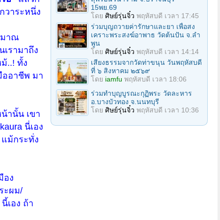
15พย.69
ีกวาระหนึ่ง
โดย
ศิษย์รุ่นจิ๋ว
พฤหัสบดี เวลา 17:45
ร่วมบุญถวายค่ารักษาและยา เพื่อสง
เคราะพระสงฆ์อาพาธ วัดต้นปัน จ.ลํา
ระมาณ
พูน
านเรามาถึง
โดย
ศิษย์รุ่นจิ๋ว
พฤหัสบดี เวลา 14:14
.! ทั้ง
เสียงธรรมจากวัดท่าขนุน วันพฤหัสบดี
ที่ ๖ สิงหาคม ๒๕๖๙
งมืออาชีพ มา
โดย
iamfu
พฤหัสบดี เวลา 18:06
ร่วมทําบุญบูรณะกุฏิพระ วัดละหาร
อ.บางบัวทอง จ.นนทบุรี
โดย
ศิษย์รุ่นจิ๋ว
พฤหัสบดี เวลา 10:36
น้านั้น เขา
aura นี่เอง
แม้กระทั่ง
มือง
กระผม/
นี้เอง ถ้า