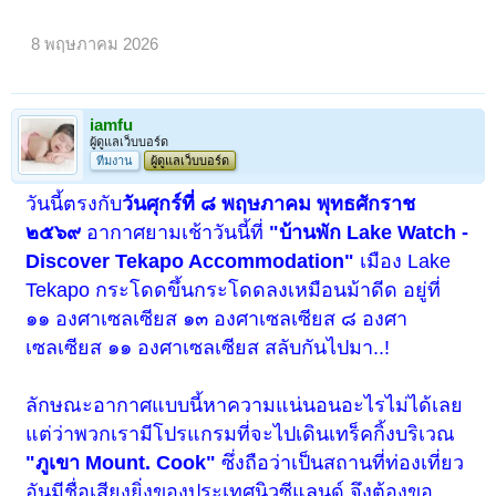
8 พฤษภาคม 2026
iamfu
ผู้ดูแลเว็บบอร์ด
ทีมงาน
ผู้ดูแลเว็บบอร์ด
วันนี้ตรงกับ
วันศุกร์ที่ ๘ พฤษภาคม พุทธศักราช
๒๕๖๙
อากาศยามเช้าวันนี้ที่
"บ้านพัก Lake Watch -
Discover Tekapo Accommodation"
เมือง Lake
Tekapo กระโดดขึ้นกระโดดลงเหมือนม้าดีด อยู่ที่
๑๑ องศาเซลเซียส ๑๓ องศาเซลเซียส ๘ องศา
เซลเซียส ๑๑ องศาเซลเซียส สลับกันไปมา..!
ลักษณะอากาศแบบนี้หาความแน่นอนอะไรไม่ได้เลย
แต่ว่าพวกเรามีโปรแกรมที่จะไปเดินเทร็คกิ้งบริเวณ
"ภูเขา Mount. Cook"
ซึ่งถือว่าเป็นสถานที่ท่องเที่ยว
อันมีชื่อเสียงยิ่งของประเทศนิวซีแลนด์ จึงต้องขอ