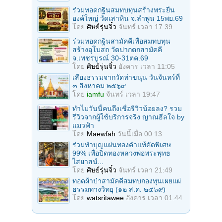
ร่วมทอดกฐินสมทบทุนสร้างพระยืน
องค์ใหญ่ วัดเสาหิน จ.ลําพูน 15พย.69
โดย
ศิษย์รุ่นจิ๋ว
จันทร์ เวลา 17:39
ร่วมทอดกฐินสามัคคีเพื่อสมทบทุน
สร้างอุโบสถ วัดปากตกสามัคคี
จ.เพชรบูรณ์ 30-31ตค.69
โดย
ศิษย์รุ่นจิ๋ว
อังคาร เวลา 11:05
เสียงธรรมจากวัดท่าขนุน วันจันทร์ที่
๓ สิงหาคม ๒๕๖๙
โดย
iamfu
จันทร์ เวลา 19:47
ทำไมวันนี้คนถึงเชื่อรีวิวน้อยลง? รวม
รีวิวจากผู้ใช้บริการจริง ญาณฮีลใจ by
แมวฟ้า
โดย
Maewfah
วันนี้เมื่อ 00:13
ร่วมทําบุญแผ่นทองคำแท้คัดพิเศษ
99% เพื่อปิดทองหลวงพ่อพระพุทธ
ไสยาสน์...
โดย
ศิษย์รุ่นจิ๋ว
จันทร์ เวลา 21:49
ทอดผ้าป่าสามัคคีสมทบกองทุนเผยแผ่
ธรรมทางวิทยุ (๑๒ ส.ค. ๒๕๖๙)
โดย
watsritawee
อังคาร เวลา 01:44