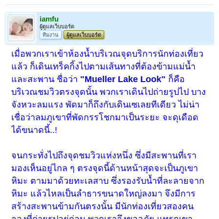
iamfu
ผู้ดูแลเว็บบอร์ด
ทีมงาน
ผู้ดูแลเว็บบอร์ด
เมื่อพวกเราเข้าห้องน้ำบริเวณจุดบริการนักท่องเที่ยว
แล้ว ก็เดินเทร็คกิ้งไปตามเส้นทางที่ต้องข้ามแม่น้ำ
และสะพาน ชื่อว่า
"Mueller Lake Look"
ก็คือ
บริเวณชมวิวตรงจุดนั้น พวกเราเดินไปถ่ายรูปไป บาง
จังหวะลมแรง พัดมาก็ถึงกับเดินเซเลยทีเดียว ไม่น่า
เชื่อว่าลมภูเขาที่พัดกรรโชกมาเป็นระยะ จะดุเดือด
ได้ขนาดนี้..!
จนกระทั่งไปถึงจุดชมวิวแห่งหนึ่ง ซึ่งมีสะพานที่เรา
มองเห็นอยู่ไกล ๆ ตรงจุดนี้ด้านหน้าสุดจะเป็นภูเขา
หิมะ ตามมาด้วยทะเลสาบ ซึ่งรองรับน้ำที่ละลายจาก
หิมะ แล้วไหลเป็นลำธารขนาดใหญ่ลงมา จึงมีการ
สร้างสะพานข้ามกันตรงนั้น มีนักท่องเที่ยวสองคน
จองที่ถ่ายรูปอยู่ก่อน พวกเราจึงขออภัย แทรกเขา