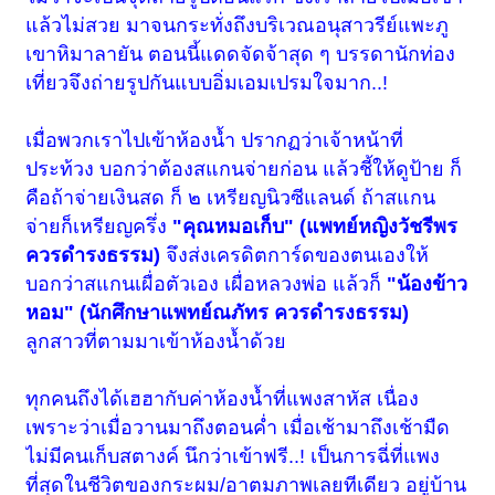
แล้วไม่สวย มาจนกระทั่งถึงบริเวณอนุสาวรีย์แพะภู
เขาหิมาลายัน ตอนนี้แดดจัดจ้าสุด ๆ บรรดานักท่อง
เที่ยวจึงถ่ายรูปกันแบบอิ่มเอมเปรมใจมาก..!
เมื่อพวกเราไปเข้าห้องน้ำ ปรากฏว่าเจ้าหน้าที่
ประท้วง บอกว่าต้องสแกนจ่ายก่อน แล้วชี้ให้ดูป้าย ก็
คือถ้าจ่ายเงินสด ก็ ๒ เหรียญนิวซีแลนด์ ถ้าสแกน
จ่ายก็เหรียญครึ่ง
"คุณหมอเก็บ" (แพทย์หญิงวัชรีพร
ควรดำรงธรรม)
จึงส่งเครดิตการ์ดของตนเองให้
บอกว่าสแกนเผื่อตัวเอง เผื่อหลวงพ่อ แล้วก็
"น้องข้าว
หอม" (นักศึกษาแพทย์ณภัทร ควรดำรงธรรม)
ลูกสาวที่ตามมาเข้าห้องน้ำด้วย
ทุกคนถึงได้เฮฮากับค่าห้องน้ำที่แพงสาหัส เนื่อง
เพราะว่าเมื่อวานมาถึงตอนค่ำ เมื่อเช้ามาถึงเช้ามืด
ไม่มีคนเก็บสตางค์ นึกว่าเข้าฟรี..! เป็นการฉี่ที่แพง
ที่สุดในชีวิตของกระผม/อาตมภาพเลยทีเดียว อยู่บ้าน