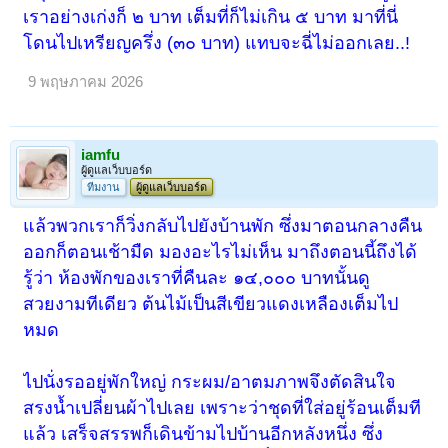
เราอย่างเก่งก็ ๒ บาท เต็มที่ก็ไม่เกิน ๕ บาท มาที่นี่
โดนไปเหรียญครึ่ง (๓๐ บาท) แทบจะฉี่ไม่ออกเลย..!
9 พฤษภาคม 2026
iamfu
ผู้ดูแลเว็บบอร์ด
ทีมงาน
ผู้ดูแลเว็บบอร์ด
แล้วพวกเราก็วิ่งกลับไปยังบ้านพัก ซึ่งมาตอนกลางคืน
ออกก็ตอนเช้ามืด มองอะไรไม่เห็น มาถึงตอนนี้ถึงได้
รู้ว่า ห้องพักของเราที่คืนละ ๑๔,๐๐๐ บาทนั้นดู
สวยงามทีเดียว ต้นไม้เป็นสีเขียวแดงเหลืองเต็มไป
หมด
ไปนั่งรออยู่พักใหญ่ กระผม/อาตมภาพจึงตัดสินใจ
สรงน้ำเปลี่ยนผ้าไปเลย เพราะว่าชุดที่ใส่อยู่ร้อนเต็มที
แล้ว เสร็จสรรพก็เดินข้ามไปบ้านอีกหลังหนึ่ง ซึ่ง