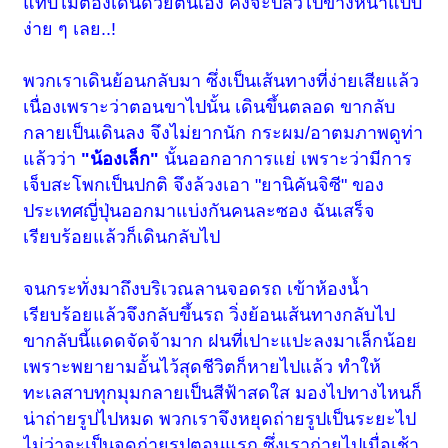
แทบไม่ต้องเดินด้วยตนเอง คงจะปลิวไปข้างหน้าแบบ
ง่าย ๆ เลย..!
พวกเราเดินย้อนกลับมา ซึ่งเป็นเส้นทางที่ง่ายเสียแล้ว
เนื่องเพราะว่าตอนขาไปนั้น เดินขึ้นตลอด ขากลับ
กลายเป็นเดินลง จึงไม่ยากนัก กระผม/อาตมภาพดูท่า
แล้วว่า
"น้องเล็ก"
นั้นออกอาการแย่ เพราะว่ามีการ
เจ็บสะโพกเป็นปกติ จึงล้วงเอา "ยานิคันจิซี" ของ
ประเทศญี่ปุ่นออกมาแบ่งกันคนละซอง ฉันเสร็จ
เรียบร้อยแล้วก็เดินกลับไป
จนกระทั่งมาถึงบริเวณลานจอดรถ เข้าห้องน้ำ
เรียบร้อยแล้วจึงกลับขึ้นรถ วิ่งย้อนเส้นทางกลับไป
ขากลับนี้แดดจัดจ้ามาก ฝนที่เปาะแปะลงมาเล็กน้อย
เพราะพยายามอั้นไว้สุดชีวิตก็หายไปแล้ว ทำให้
ทะเลสาบทุกมุมกลายเป็นสีฟ้าสดใส มองไปทางไหนก็
น่าถ่ายรูปไปหมด พวกเราจึงหยุดถ่ายรูปเป็นระยะไป
ไม่ว่าจะเป็นจุดถ่ายรูปตอนแรก ซึ่งเราถ่ายไปเมื่อเช้า