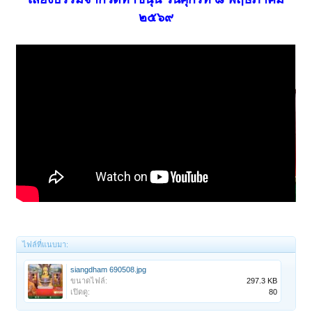
๒๕๖๙
ไฟล์ที่แนบมา:
siangdham 690508.jpg
ขนาดไฟล์:
297.3 KB
เปิดดู:
80