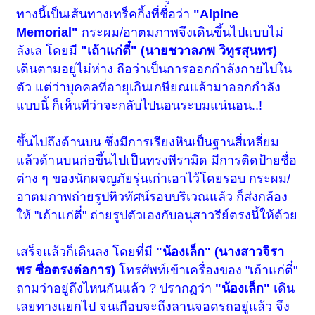
ทางนี้เป็นเส้นทางเทร็คกิ้งที่ชื่อว่า
"Alpine
Memorial"
กระผม/อาตมภาพจึงเดินขึ้นไปแบบไม่
ลังเล โดยมี
"เถ้าแก่ตี๋" (นายชวาลภพ วิทูรสุนทร)
เดินตามอยู่ไม่ห่าง ถือว่าเป็นการออกกำลังกายไปใน
ตัว แต่ว่าบุคคลที่อายุเกินเกษียณแล้วมาออกกำลัง
แบบนี้ ก็เห็นทีว่าจะกลับไปนอนระบมแน่นอน..!
ขึ้นไปถึงด้านบน ซึ่งมีการเรียงหินเป็นฐานสี่เหลี่ยม
แล้วด้านบนก่อขึ้นไปเป็นทรงพีรามิด มีการติดป้ายชื่อ
ต่าง ๆ ของนักผจญภัยรุ่นเก่าเอาไว้โดยรอบ กระผม/
อาตมภาพถ่ายรูปทิวทัศน์รอบบริเวณแล้ว ก็ส่งกล้อง
ให้ "เถ้าแก่ตี๋" ถ่ายรูปตัวเองกับอนุสาวรีย์ตรงนี้ให้ด้วย
เสร็จแล้วก็เดินลง โดยที่มี
"น้องเล็ก" (นางสาวจิรา
พร ซื่อตรงต่อการ)
โทรศัพท์เข้าเครื่องของ "เถ้าแก่ตี๋"
ถามว่าอยู่ถึงไหนกันแล้ว ? ปรากฏว่า
"น้องเล็ก"
เดิน
เลยทางแยกไป จนเกือบจะถึงลานจอดรถอยู่แล้ว จึง