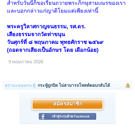
สำหรับวันนี้ก็ขอเรียนถวายพระภิกษุสามเณรของเรา
และบอกกล่าวแก่ญาติโยมแต่เพียงเท่านี้
พระครูวิลาศกาญจนธรรม, รศ.ดร.
เสียงธรรมจากวัดท่าขนุน
วันศุกร์ที่ ๘ พฤษภาคม พุทธศักราช ๒๕๖๙
(ถอดจากเสียงเป็นอักษร โดย เผือกน้อย)
9 พฤษภาคม 2026
สถานะของกระทู้:
กระทู้ถูกปิด ไม่สามารถโพสต์ตอบกลับได้
สมัครสมาชิก
เข้าสู่ระบบด้วย Facebook