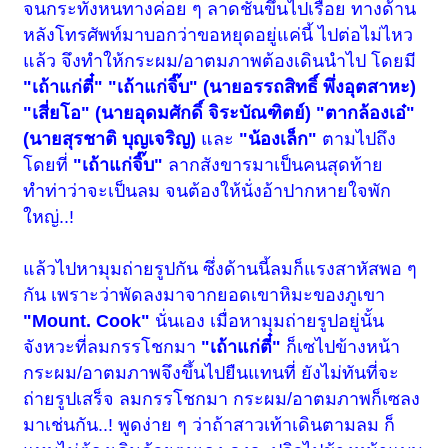
จนกระทั่งหนทางค่อย ๆ ลาดชันขึ้นไปเรื่อย ทางด้าน
หลังโทรศัพท์มาบอกว่าขอหยุดอยู่แค่นี้ ไปต่อไม่ไหว
แล้ว จึงทำให้กระผม/อาตมภาพต้องเดินนำไป โดยมี
"เถ้าแก่ตี๋" "เถ้าแก่จิ๊บ" (นายอรรถสิทธิ์ พึ่งอุตสาหะ)
"เสี่ยโอ" (นายอุดมศักดิ์ จิระบัณฑิตย์) "ตากล้องเอ๋"
(นายสุรชาติ บุญเจริญ)
และ
"น้องเล็ก"
ตามไปถึง
โดยที่
"เถ้าแก่จิ๊บ"
ลากสังขารมาเป็นคนสุดท้าย
ทำท่าว่าจะเป็นลม จนต้องให้นั่งอ้าปากหายใจพัก
ใหญ่..!
แล้วไปหามุมถ่ายรูปกัน ซึ่งด้านนี้ลมก็แรงสาหัสพอ ๆ
กัน เพราะว่าพัดลงมาจากยอดเขาหิมะของภูเขา
"Mount. Cook"
นั่นเอง เมื่อหามุมถ่ายรูปอยู่นั้น
จังหวะที่ลมกรรโชกมา
"เถ้าแก่ตี๋"
ก็เซไปข้างหน้า
กระผม/อาตมภาพจึงขึ้นไปยืนแทนที่ ยังไม่ทันที่จะ
ถ่ายรูปเสร็จ ลมกรรโชกมา กระผม/อาตมภาพก็เซลง
มาเช่นกัน..! พูดง่าย ๆ ว่าถ้าสาวเท้าเดินตามลม ก็