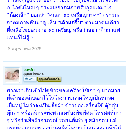
ร้านส่งกุญแจให้ บอกว่าไขเข้าไปดูเองเลย มีทั้งหมด
๕ โกดังใหญ่ ๆ กระผม/อาตมภาพรับกุญแจมาไข
"น้องเล็ก"
บอกว่า "คนละ ๑๐ เหรียญนะคะ" กระผม/
อาตมภาพหันมาดู เห็น
"เถ้าแก่จิ๊บ"
ตามมาคนเดียว
ที่เหลือไม่ยอมจ่าย ๑๐ เหรียญ หรือว่าอยากกินกาแฟ
แทนก็ไม่รู้ ?
9 พฤษภาคม 2026
iamfu
ผู้ดูแลเว็บบอร์ด
ทีมงาน
ผู้ดูแลเว็บบอร์ด
พวกเราเดินเข้าไปดูข้าวของเครื่องใช้เก่า ๆ มากมาย
ที่เจ้าของเก็บเอาไว้ในโรงนาขนาดใหญ่เป็นหมวด
เป็นหมู่ ไม่ว่าจะเป็นเสื้อผ้า ข้าวของเครื่องใช้ ตุ๊กตุ่น
ตุ๊กตา หรือแม้กระทั่งพวกเครื่องพิมพ์ดีด โทรศัพท์เก่า
ๆ หรือว่าเสื้อผ้าอาภรณ์ รถยนต์เก่า ๆ สมัยก่อน แม้
กระทั่งลักษณะของบ้านหรือโรงนา ก็แสดงออกซึ่งวิถี