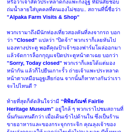
หรือว่าเจ้าสัตว์ประหลาดกึ่งแพะกึ่งอูฐ ที่มีนิสัยชอบ
ถ่มน้ำลายใส่บุคคลที่ตนเองไม่ชอบ.. สถานที่นี้ชื่อว่า
"Alpaka Farm Visits & Shop"
พวกเรามาถึงมีนักท่องเที่ยวสองคันที่ลงจากรถ บอก
ว่า
"Closed"
แปลว่า "ปิดจ้า" พวกเราก็เลยหันไป
มองทางประตู พอดีคุณป้าเจ้าของฟาร์มโผล่ออกมา
แล้วจัดการล็อกกุญแจปิดประตูหน้าตาเฉย บอกว่า
"Sorry, Today closed"
พวกเราก็เลยได้แต่มอง
หน้ากัน แล้วก็ไปยืนเกาะรั้ว ถ่ายเจ้าแพะประหลาด
หน้าตาเหมือนอูฐเสียก่อน จากนั้นก็หาทางกันว่าเรา
จะไปไหนดี ?
ท้ายที่สุดก็ตัดสินใจว่ามี
"พิพิธภัณฑ์ Fairlie
Heritage Museum"
อยู่ใกล้ ๆ พวกเราไปชมสถานที่
นั้นกันแทนดีกว่า เมื่อเดินเข้าไปด้านใน ซึ่งเป็นร้าน
ขายอาหารและของกระจุกกระจิก คุณลุงเจ้าของ