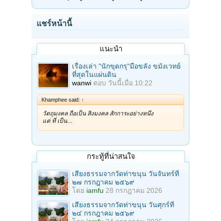
แชร์หน้านี้
แนะนำ
เรื่องเล่า "นักขุดกรุ"มือขลัง ขมังเวทย์
ที่สุดในแผ่นดิน
wanwi
ตอบ
วันนี้เมื่อ 10:22
Khamphee said:
↑
วัตถุมงคล ถือเป็น สิ่งมงคล สักการะอย่างหนึ่ง
แต่ ที่ เป็น…
กระทู้ที่น่าสนใจ
เสียงธรรมจากวัดท่าขนุน วันจันทร์ที่
๒๗ กรกฎาคม ๒๕๖๙
โดย
iamfu
28 กรกฎาคม 2026
เสียงธรรมจากวัดท่าขนุน วันศุกร์ที่
๒๔ กรกฎาคม ๒๕๖๙