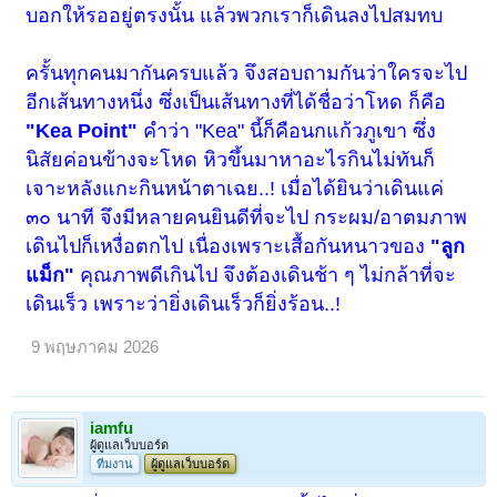
บอกให้รออยู่ตรงนั้น แล้วพวกเราก็เดินลงไปสมทบ
ครั้นทุกคนมากันครบแล้ว จึงสอบถามกันว่าใครจะไป
อีกเส้นทางหนึ่ง ซึ่งเป็นเส้นทางที่ได้ชื่อว่าโหด ก็คือ
"Kea Point"
คำว่า "Kea" นี้ก็คือนกแก้วภูเขา ซึ่ง
นิสัยค่อนข้างจะโหด หิวขึ้นมาหาอะไรกินไม่ทันก็
เจาะหลังแกะกินหน้าตาเฉย..! เมื่อได้ยินว่าเดินแค่
๓๐ นาที จึงมีหลายคนยินดีที่จะไป กระผม/อาตมภาพ
เดินไปก็เหงื่อตกไป เนื่องเพราะเสื้อกันหนาวของ
"ลูก
แม็ก"
คุณภาพดีเกินไป จึงต้องเดินช้า ๆ ไม่กล้าที่จะ
เดินเร็ว เพราะว่ายิ่งเดินเร็วก็ยิ่งร้อน..!
9 พฤษภาคม 2026
iamfu
ผู้ดูแลเว็บบอร์ด
ทีมงาน
ผู้ดูแลเว็บบอร์ด