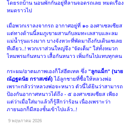
โดยรถบ้าน นอนพักกันอยู่ที่ลานจอดรถเลย หมดเรื่อง
หมดราวไป
เมื่อพวกเราลงจากรถ อากาศอยู่ที่ ๑๐ องศาเซลเซียส
แต่ทางด้านนี้ลมภูเขาผสานกับลมทะเลสาบและลม
แม่น้ำรุนแรงมาก บางจังหวะที่พัดมาถึงกับเดินเซเลย
ทีเดียว..! พวกเราส่วนใหญ่จึง "จัดเต็ม" ใส่ทั้งหมวก
ไหมพรมกันหนาว เสื้อกันหนาว เพิ่มกันไปแทบทุกคน
กระผม/อาตมภาพเองก็ใส่ฮีตเทค ซึ่ง
"ลูกแม็ก" (นาย
ณัฏฐดนัย กราสเซ่ต์)
ไอ้ลูกชายที่ซื้อให้หลวงพ่อ
เพราะกลัวว่าหลวงพ่อจะหนาว ตัวนี้ได้ยินว่าสามารถ
ป้องกันอากาศหนาวได้ถึง - ๕ องศาเซลเซียส เพียง
แต่ว่าเมื่อใส่มาแล้วก็รู้สึกว่าร้อน เนื่องเพราะว่า
ภายนอกก็มีสองชั้นเข้าไปแล้ว..!
9 พฤษภาคม 2026