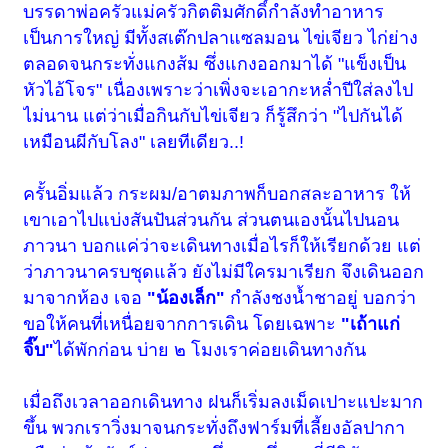
บรรดาพ่อครัวแม่ครัวกิตติมศักดิ์กำลังทำอาหาร
เป็นการใหญ่ มีทั้งสเต๊กปลาแซลมอน ไข่เจียว ไก่ย่าง
ตลอดจนกระทั่งแกงส้ม ซึ่งแกงออกมาได้ "แข็งเป็น
หัวไอ้โจร" เนื่องเพราะว่าเพิ่งจะเอากะหล่ำปีใส่ลงไป
ไม่นาน แต่ว่าเมื่อกินกับไข่เจียว ก็รู้สึกว่า "ไปกันได้
เหมือนผีกับโลง" เลยทีเดียว..!
ครั้นอิ่มแล้ว กระผม/อาตมภาพก็บอกสละอาหาร ให้
เขาเอาไปแบ่งสันปันส่วนกัน ส่วนตนเองนั้นไปนอน
ภาวนา บอกแค่ว่าจะเดินทางเมื่อไรก็ให้เรียกด้วย แต่
ว่าภาวนาครบชุดแล้ว ยังไม่มีใครมาเรียก จึงเดินออก
มาจากห้อง เจอ
"น้องเล็ก"
กำลังชงน้ำชาอยู่ บอกว่า
ขอให้คนที่เหนื่อยจากการเดิน โดยเฉพาะ
"เถ้าแก่
จิ๊บ"
ได้พักก่อน บ่าย ๒ โมงเราค่อยเดินทางกัน
เมื่อถึงเวลาออกเดินทาง ฝนก็เริ่มลงเม็ดเปาะแปะมาก
ขึ้น พวกเราวิ่งมาจนกระทั่งถึงฟาร์มที่เลี้ยงอัลปากา