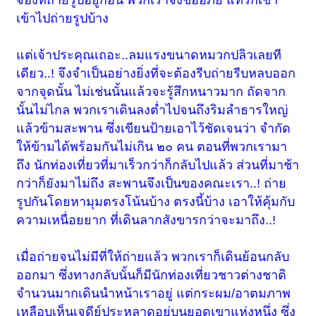
เข้าไปถ่ายรูปบ้าง
แต่เจ้าประคุณเถอะ..ลมแรงขนาดหมวกปลิวเลยที
เดียว..! จึงจำเป็นอย่างยิ่งที่จะต้องรีบถ่ายรีบหลบออก
จากจุดนั้น ไม่เช่นนั้นแล้วจะรู้สึกหนาวมาก ถัดจาก
นั้นไม่ไกล พวกเราเดินลงต่ำไปจนถึงริมลำธารใหญ่
แล้วข้ามสะพาน ซึ่งเขียนป้ายเอาไว้ชัดเจนว่า จำกัด
ให้ข้ามได้พร้อมกันไม่เกิน ๒๐ คน ตอนที่พวกเรามา
ถึง นักท่องเที่ยวที่มาเร็วกว่าก็กลับไปแล้ว ส่วนที่มาช้า
กว่าก็ยังมาไม่ถึง สะพานจึงเป็นของคณะเรา..! ถ่าย
รูปกันโดยหามุมตรงโน้นบ้าง ตรงนี้บ้าง เอาให้คุ้มกับ
ความเหนื่อยยาก ที่เดินลากสังขารกว่าจะมาถึง..!
เมื่อถ่ายจนไม่มีที่ให้ถ่ายแล้ว พวกเราก็เดินย้อนกลับ
ออกมา ซึ่งทางกลับนั้นก็มีนักท่องเที่ยวชาวต่างชาติ
จำนวนมากเดินนำหน้าเราอยู่ แต่กระผม/อาตมภาพ
เหลือบเห็นเจดีย์ประหลาดอยู่บนยอดเขาแห่งหนึ่ง ซึ่ง