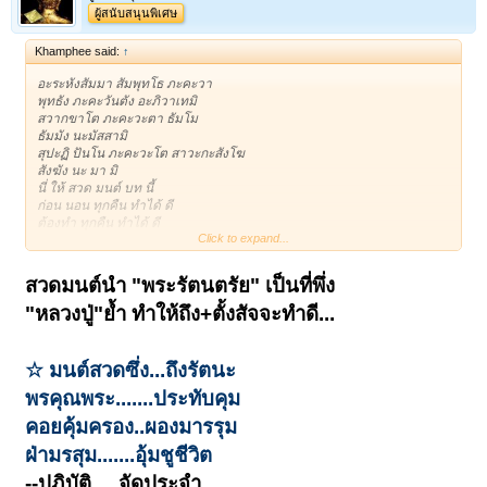
ผู้สนับสนุนพิเศษ
Khamphee said:
↑
อะระหังสัมมา สัมพุทโธ ภะคะวา
พุทธัง ภะคะวันตัง อะภิวาเทมิ
สวากขาโต ภะคะวะตา ธัมโม
ธัมมัง นะมัสสามิ
สุปะฏิ ปันโน ภะคะวะโต สาวะกะสังโฆ
สังฆัง นะ มา มิ
นี่ ให้ สวด มนต์ บท นี้
ก่อน นอน ทุกคืน ทำได้ ดี
ต้องทำ ทุกคืน ทำได้ ดี
Click to expand...
ทำ ทุก คืน ได้ ดี
ทุกครั้ง ก็ ตั้ง สัจจะว่า จะทำดี
วันนี้ เช้า เป็นต้นไป
สวดมนต์นำ "พระรัตนตรัย" เป็นที่พึ่ง
พรุ่ง นี้ เช้า จะทำ ดี เป็นคนดี
"หลวงปู่"ย้ำ ทำให้ถึง+
ตั้งสัจจะทำดี...
นี่ ทำ ทุก วัน ได้ ดี
(หลวงปู่โต๊ะ วัดประดู่ฉิมพลี)
☆ มนต์สวดซึ่ง...ถึงรัตนะ
พรคุณพระ.......ประทับคุม
คอยคุ้มครอง..ผองมารรุม
ฝ่ามรสุม.......อุ้มชูชีวิต
--ปฏิบัติ.....จัดประจำ