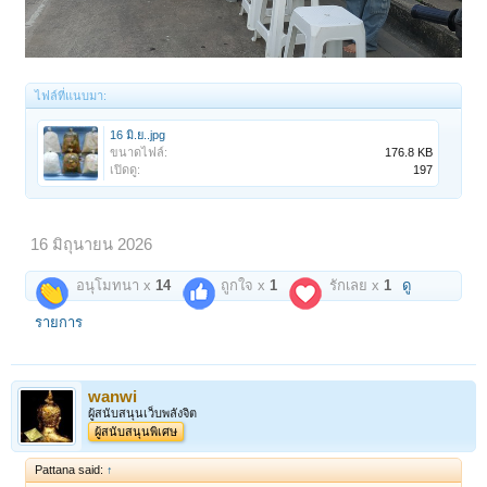
ไฟล์ที่แนบมา:
16 มิ.ย..jpg
ขนาดไฟล์:
176.8 KB
เปิดดู:
197
16 มิถุนายน 2026
อนุโมทนา x
14
ถูกใจ x
1
รักเลย x
1
ดู
รายการ
wanwi
ผู้สนับสนุนเว็บพลังจิต
ผู้สนับสนุนพิเศษ
Pattana said:
↑