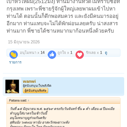
เป่าหัวให้ผม(2512มั้ง) ท่านมางานที่วัดไม่ทราบชื่อที่
กรุงเทพ เพราะพี่ชายรู้จักผู้ใหญ่เลยพาผมเข้าไปหา
ท่านได้ ตอนนั้นก็ดึกพอสมควร และยังมีคนมารออยู่
อีกมาก ท่านแทบจะไม่ได้พักผ่อนเลยครับ น่าสงสาร
ท่านมาก พี่ชายได้ชานหมากมาก้อนหนึ่งด้วยครับ
15 มิถุนายน 2026
อนุโมทนา x
14
ถูกใจ x
1
รักเลย x
1
ดู
รายการ
wanwi
ผู้สนับสนุนเว็บพลังจิต
ผู้สนับสนุนพิเศษ
Pattana said:
↑
วันที่ ๑๕ มิถุนายน พ.ศ. ๒๕๖๙ ตรงกับวันจันทร์ ขึ้น ๑ ค่ำ เดือน ๘ ปีมะเมีย
ทำบุญใส่บาตรในเช้าวันนี้
อนุโมทนาบุญร่วมกันครับ
สุทินนัง วะตะเม ทานัง อาสะวักขะยาวะหัง