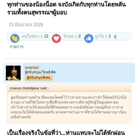
ทุกท่านของน้องน็อต จงบังเกิดกับทุกท่านโดยพลัน
รวมทั้งคนสุพรรณฯผู้มอบ
15 มิถุนายน 2026
อนุโมทนา x
12
รักเลย x
2
ถูกใจ x
1
ดู
รายการ
wanwi
ผู้สนับสนุนเว็บพลังจิต
ผู้สนับสนุนพิเศษ
chaivat chinkidjakar said:
↑
พูดถึงพ่อท่านคล้าย ที่ผมเคยโพสต์ไว้ว่าท่านจานและเป่าหัวให้ผม(2512มั้ง)
ท่านมางานที่วัดไม่ทราบชื่อที่กรุงเทพ เพราะพี่ชายรู้จักผู้ใหญ่เลยพาผม
เข้าไปหาท่านได้ ตอนนั้นก็ดึกพอสมควร และยังมีคนมารออยู่อีกมาก ท่าน
แทบจะไม่ได้พักผ่อนเลยครับ น่าสงสารท่านมาก พี่ชายได้ชานหมากมาก้อน
หนึ่งด้วยครับ
เป็นเรื่องจริงในข้อที่ว่า...ท่านแทบจะไม่ได้พักผ่อน