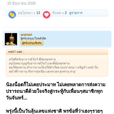
15 มิถุนายน 2026
อนุโมทนา x
13
รักเลย x
2
ดูรายการ
wanwi
ผู้สนับสนุนเว็บพลังจิต
ผู้สนับสนุนพิเศษ
nott17 said:
↑
สวัสดีครับอาจารย์วันวิ พี่น้องทุกท่าน
อนุโมทนาบุญกับอาจารย์วันวิ และพี่น้องทุกท่าน
ขอให้ทุกท่าน ทำการงานใดๆให้สำเร็จตามปรารถนา เจริญก้าวหน้าใน
หน้าที่การงาน กิจการรุ่งเรือง เฮงๆรวยๆ ทุกท่าน สาธุ
น้องน็อตก็ไม่เคยประมาท ไม่เคยพลาดการส่งความ
ปรารถนาดีด้วยใจจริงสู่กระทู้กับเพื่อนๆสมาชิกทุก
วันจันทร์...
พรุ่งนี้เป็นวันลุ้นเลขแห่งชาติ พรข้อที่ว่าเฮงๆรวยๆ