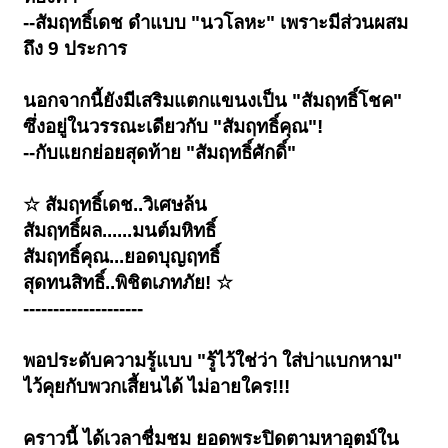
--สัมฤทธิ์เดช ดำแบบ "นวโลหะ" เพราะมีส่วนผสม
ถึง 9 ประการ
นอกจากนี้ยังมีเสริมแตกแขนงเป็น "สัมฤทธิ์โชค"
ซึ่งอยู่ในวรรณะเดียวกับ "สัมฤทธิ์คุณ"!
--กับแยกย่อยสุดท้าย "สัมฤทธิ์ศักดิ์"
☆ สัมฤทธิ์เดช..วิเศษล้น
สัมฤทธิ์ผล......มนต์มหิทธิ์
สัมฤทธิ์คุณ...ยอดบุญฤทธิ์
สุดทนสิทธิ์..พิชิตเภทภัย! ☆
--------------------
พอประดับความรู้แบบ "รู้ไว้ใช่ว่า ใส่บ่าแบกหาม"
ไว้คุยกับพวกเสี้ยนได้ ไม่อายใคร!!!
คราวนี้ ได้เวลาชื่มชม ยอดพระปิดตามหาอุตม์ใน