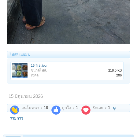
ไฟล์ที่แนบมา:
15 มิ.ย..jpg
ขนาดไฟล์:
218.5 KB
เปิดดู:
206
15 มิถุนายน 2026
อนุโมทนา x
16
ถูกใจ x
1
รักเลย x
1
ดู
รายการ