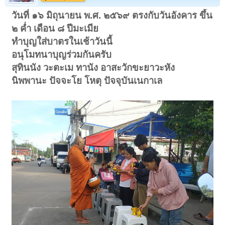
วันที่ ๑๖ มิถุนายน พ.ศ. ๒๕๖๙ ตรงกับวันอังคาร ขึ้น
๒ ค่ำ เดือน ๘ ปีมะเมีย
ทำบุญใส่บาตรในเช้าวันนี้
อนุโมทนาบุญร่วมกันครับ
สุทินนัง วะตะเม ทานัง อาสะวักขะยาวะหัง
นิพพานะ ปัจจะโย โหตุ ปัจจุบันเนกาเล