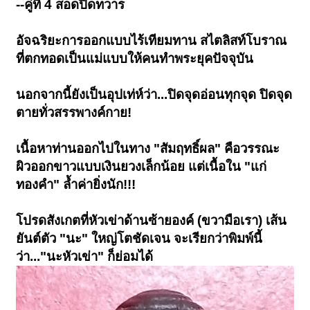
--คู่ที่ 4 สอดปิดทวาร
อัจฉริยะการออกแบบไร้เทียมทาน สไตลิสท์โบราณ
ที่ตกทอดเป็นแม่แบบให้คนทำพระยุคปัจจุบัน
นอกจากนี้ยังเป็นอุปเท่ห์ว่า...ปิดจุดอ่อนทุกจุด ปิดจุด
ตายทั่วสรรพางค์กาย!
เนื้อหาท่านออกไปในทาง "สัมฤทธิ์ผล" คือวรรณะ
ผิวออกขาวแบบเงินยวงเล็กน้อย แต่เนื้อใน "แก่
ทองคำ" ล้ำค่ายิ่งนัก!!!
โปรดสังเกตที่หัวเข่าด้านซ้ายองค์ (ขวามือเรา) เส้น
ยันต์ตัว "นะ" ใหญ่โตชัดเจน จะเรียกว่าพิมพ์นี้
ว่า..."นะหัวเข่า" ก็ย่อมได้