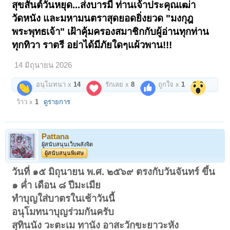
สุขสันต์วันหยุด...ส่งบารมี ท่านเจ้าประคุณเฒ่า
วัดหนัง และมหามนตราสุดยอดยิ่งยวด "มงกุฎ
พระพุทธเจ้า" เฝ้าคุ้มครองสมาชิกกับผู้อ่านทุกท่าน
ทุกทิวา ราตรี อย่าได้มีภัยใดๆแผ้วพาน!!!
14 มิถุนายน 2026
อนุโมทนา x
14
รักเลย x
8
ถูกใจ x
1
ว้าว x
1
ดูรายการ
Pattana
ผู้สนับสนุนเว็บพลังจิต
ผู้สนับสนุนพิเศษ
วันที่ ๑๕ มิถุนายน พ.ศ. ๒๕๖๙ ตรงกับวันจันทร์ ขึ้น
๑ ค่ำ เดือน ๘ ปีมะเมีย
ทำบุญใส่บาตรในเช้าวันนี้
อนุโมทนาบุญร่วมกันครับ
สุทินนัง วะตะเม ทานัง อาสะวักขะยาวะหัง