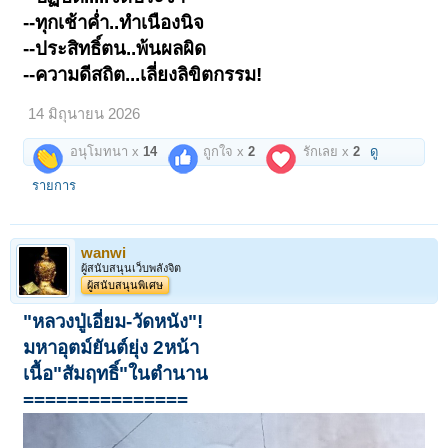
--ทุกเช้าค่ำ..ทำเนืองนิจ
--ประสิทธิ์ตน..พ้นผลผิด
--ความดีสถิต...เลี่ยงลิขิตกรรม!
14 มิถุนายน 2026
อนุโมทนา x
14
ถูกใจ x
2
รักเลย x
2
ดู
รายการ
wanwi
ผู้สนับสนุนเว็บพลังจิต
ผู้สนับสนุนพิเศษ
"หลวงปู่เอี่ยม-วัดหนัง"!
มหาอุตม์ยันต์ยุ่ง 2หน้า
เนื้อ"สัมฤทธิ์"ในตำนาน
===============