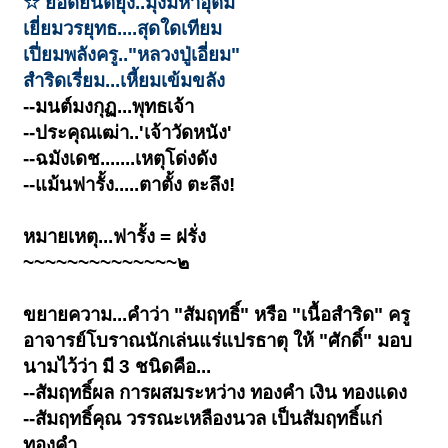
☆ ยอดยันต์ยุ่ง..มุ่งมหาอุตม์
เยี่ยมวรยุทธ....สุดใดเทียม
เปี่ยมพลังครู.."หลวงปู่เอี่ยม"
สำริดเรี่ยม...เหี้ยมเข้มขลัง
--มนต์มงกุฏ...พุทธเจ้า
--ประคุณเฒ่า..'เจ้าวัดหนัง'
--ฉมังเดช.......เหตุโด่งดัง
--แม้นฟารั้ง.....ตาตั้ง ตะลึง!
หมายเหตุ...ฟารั้ง = ฝรั่ง
~~~~~~~~~~~~~~๒
ขยายความ...คำว่า "สัมฤทธิ์" หรือ "เนื้อสำริด" ครู
อาจารย์โบราณนักเล่นแร่แปรธาตุ ให้ "ศักดิ์" มอบ
นามไว้ว่า มี 3 ชนิดคือ...
--สัมฤทธิ์ผล การผสมระหว่าง ทองคำ เงิน ทองแดง
--สัมฤทธิ์คุณ วรรณะเหลืองนวล เป็นสัมฤทธิ์แก่
ทองคำ