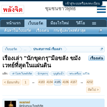
เข้าสู่ระบบหรือลงทะเบียน
ชุมชนชาวพุทธ
หน้าแรก
มีอะไรใหม่
วิดีโอ
เว็บบอร์ด
ค้นหาในเว็บบอร์ด
เรื่องเด่น
กระทู้และโพสต์ล่าสุด
เว็บบอร์ด
...
ประสบการณ์ เรื่องเล่า
เรื่องเล่า "นักขุดกรุ"มือขลัง ขมัง
เรื่องเด่น
< ย้อนกลับ
1
←
→
4183
4184
4185
4186
4187
4202
เวทย์ที่สุดในแผ่นดิน
ถัดไป >
แท็ก:
ค่าโฮสเว็บพลังจิต
นักขุดกรุ
บุญต้นน้ำ
พระเครื่อง
แก้ไข
wanwi
ผู้สนับสนุนเว็บพลังจิต