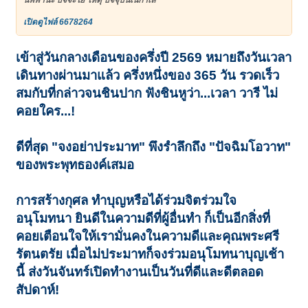
นิพพานะ ปัจจะโย โหตุ ปัจจุบันเนกาเล
เปิดดูไฟล์ 6678264
เข้าสู่วันกลางเดือนของครึ่งปี 2569 หมายถึงวันเวลา
เดินทางผ่านมาแล้ว ครึ่งหนึ่งของ 365 วัน รวดเร็ว
สมกับที่กล่าวจนชินปาก ฟังชินหูว่า...เวลา วารี ไม่
คอยใคร...!
ดีที่สุด "จงอย่าประมาท" พึงรำลึกถึง "ปัจฉิมโอวาท"
ของพระพุทธองค์เสมอ
การสร้างกุศล ทำบุญหรือได้ร่วมจิตร่วมใจ
อนุโมทนา ยินดีในความดีที่ผู้อื่นทำ ก็เป็นอีกสิ่งที่
คอยเตือนใจให้เรามั่นคงในความดีและคุณพระศรี
รัตนตรัย เมื่อไม่ประมาทก็จงร่วมอนุโมทนาบุญเช้า
นี้ ส่งวันจันทร์เปิดทำงานเป็นวันที่ดีและดีตลอด
สัปดาห์!