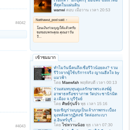
เรื่องเล่า "นักขุดกรุ"มือขลัง ขมังเวทย์
ที่สุดในแผ่นดิน
wanwi
ตอบ
เมื่อวาน เวลา 20:53
Natthawut_pool said:
↑
#4042
โอนเงินร่วมบุญให้แล้วครับ
ขอขอบพระคุณ คุณอาวัน
วิ…
เข้าชมมาก
ทำไมวันนี้คนถึงเชื่อรีวิวน้อยลง? รวม
รีวิวจากผู้ใช้บริการจริง ญาณฮีลใจ by
แมวฟ้า
โดย
Maewfah
พฤหัสบดี เวลา 00:13
ร่วมสมทบทุนดูแลรักษาพระสงฆ์ผู้
อาพาธหรือชราภาพ วัดประชานิรมิต
อ.เมือง จ.บุรีรัมย์
โดย
ศิษย์รุ่นจิ๋ว
พุธ เวลา 15:16
ขอเชิญร่วมบุญเป็นเจ้าภาพกระเบื้อง
มุงหลังคากุฏิสงฆ์ วัดล่องกะเบา
อ.อินทร์บุรี...
โดย
ไข่หวานน้อย
พุธ เวลา 07:30
#4043