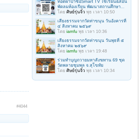
ทอดผ้าป่าซื้อSmart TV ใช้เรียน&สอน
พัดลมห้องเรียน พัฒนาสถานศึกษา...
โดย
ศิษย์รุ่นจิ๋ว
พุธ เวลา 10:50
เสียงธรรมจากวัดท่าขนุน วันอังคารที่
๔ สิงหาคม ๒๕๖๙
โดย
iamfu
พุธ เวลา 10:36
เสียงธรรมจากวัดท่าขนุน วันพุธที่ ๕
สิงหาคม ๒๕๖๙
โดย
iamfu
พุธ เวลา 19:48
ร่วมทําบุญถวายมหาสังฆทาน 69 ชุด
วัดพลายชุมพล จ.สุโขทัย
โดย
ศิษย์รุ่นจิ๋ว
พุธ เวลา 10:34
#4044