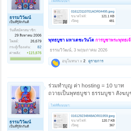
ไฟล์ที่แนบมา:
016123110701AOR04495.jpeg
ขนาดไฟล์:
121.1 KB
ธรรมวิวัฒน์
เปิดดู:
481
เป็นที่รู้จักกันดี
วันที่สมัครสมาชิก:
29 สิงหาคม 2006
พุทธบูชา มหาเตชะวันโต
การบูชาพระพุทธเจ้า
โพสต์:
26,679
กระทู้เรื่องเด่น:
82
ธรรมวิวัฒน์
,
3 พฤษภาคม 2026
ค่าพลัง:
+115,876
อนุโมทนา x
2
ดูรายการ
ร่วมทำบุญ ค่า hosting = 10 บาท
ถวายเป็นพุทธบูชา ธรรมบูชา สังฆบู
ไฟล์ที่แนบมา:
016129234848AOR01959.jpeg
ขนาดไฟล์:
120.7 KB
ธรรมวิวัฒน์
เปิดดู:
367
เป็นที่รู้จักกันดี