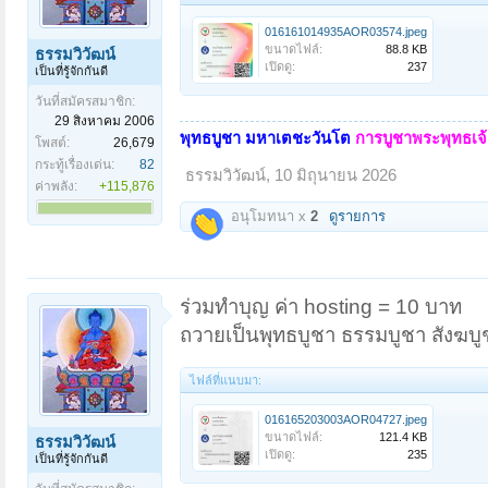
016161014935AOR03574.jpeg
ขนาดไฟล์:
88.8 KB
ธรรมวิวัฒน์
เปิดดู:
237
เป็นที่รู้จักกันดี
วันที่สมัครสมาชิก:
29 สิงหาคม 2006
พุทธบูชา มหาเตชะวันโต
การบูชาพระพุทธเจ้า
โพสต์:
26,679
กระทู้เรื่องเด่น:
82
ธรรมวิวัฒน์
,
10 มิถุนายน 2026
ค่าพลัง:
+115,876
อนุโมทนา x
2
ดูรายการ
ร่วมทำบุญ ค่า hosting = 10 บาท
ถวายเป็นพุทธบูชา ธรรมบูชา สังฆบู
ไฟล์ที่แนบมา:
016165203003AOR04727.jpeg
ขนาดไฟล์:
121.4 KB
ธรรมวิวัฒน์
เปิดดู:
235
เป็นที่รู้จักกันดี