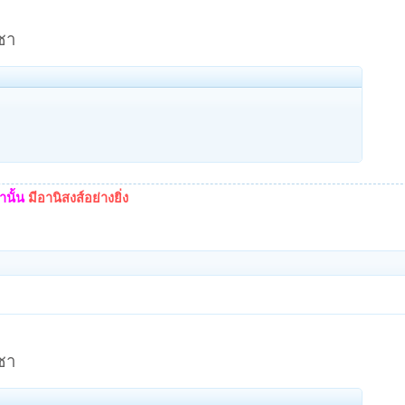
ชา
นั้น
มีอานิสงส์อย่างยิ่ง
ชา