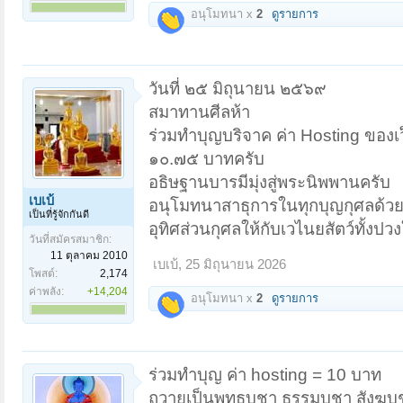
อนุโมทนา x
2
ดูรายการ
วันที่ ๒๕ มิถุนายน ๒๕๖๙
สมาทานศีลห้า
ร่วมทำบุญบริจาค ค่า Hosting ของเว
๑๐.๗๕ บาทครับ
อธิษฐานบารมีมุ่งสู่พระนิพพานครับ
เบเบ้
อนุโมทนาสาธุการในทุกบุญกุศลด้วย
เป็นที่รู้จักกันดี
อุทิศส่วนกุศลให้กับเวไนยสัตว์ทั้งป
วันที่สมัครสมาชิก:
11 ตุลาคม 2010
เบเบ้
,
25 มิถุนายน 2026
โพสต์:
2,174
ค่าพลัง:
+14,204
อนุโมทนา x
2
ดูรายการ
ร่วมทำบุญ ค่า hosting = 10 บาท
ถวายเป็นพุทธบูชา ธรรมบูชา สังฆบู