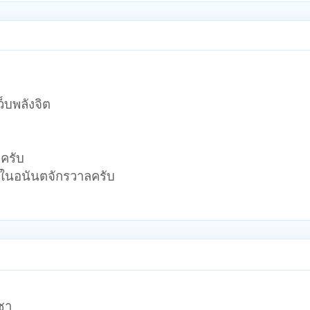
็บพลังจิต
ครับ
วงในอนันตจักรวาลครับ
ชา