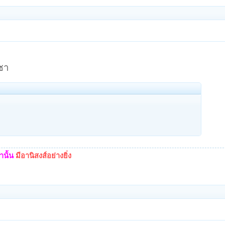
ชา
นั้น
มีอานิสงส์อย่างยิ่ง