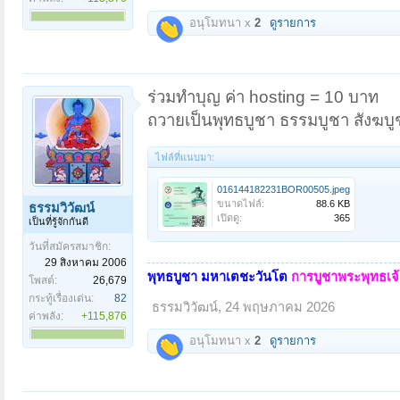
อนุโมทนา x
2
ดูรายการ
ร่วมทำบุญ ค่า hosting = 10 บาท
ถวายเป็นพุทธบูชา ธรรมบูชา สังฆบู
ไฟล์ที่แนบมา:
016144182231BOR00505.jpeg
ขนาดไฟล์:
88.6 KB
ธรรมวิวัฒน์
เปิดดู:
365
เป็นที่รู้จักกันดี
วันที่สมัครสมาชิก:
29 สิงหาคม 2006
พุทธบูชา มหาเตชะวันโต
การบูชาพระพุทธเจ้า
โพสต์:
26,679
กระทู้เรื่องเด่น:
82
ธรรมวิวัฒน์
,
24 พฤษภาคม 2026
ค่าพลัง:
+115,876
อนุโมทนา x
2
ดูรายการ