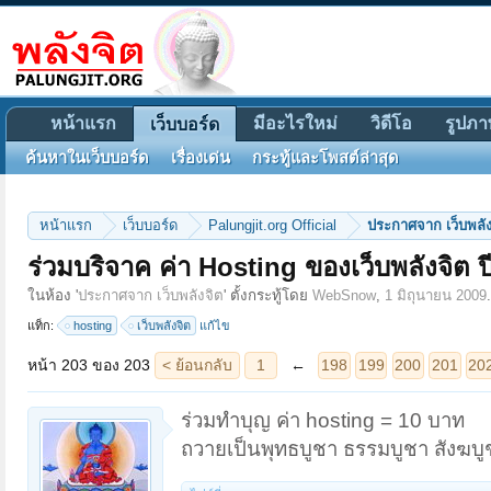
หน้าแรก
มีอะไรใหม่
วิดีโอ
รูปภา
เว็บบอร์ด
ค้นหาในเว็บบอร์ด
เรื่องเด่น
กระทู้และโพสต์ล่าสุด
หน้าแรก
เว็บบอร์ด
Palungjit.org Official
ประกาศจาก เว็บพลัง
ร่วมบริจาค ค่า Hosting ของเว็บพลังจิต ป
หน้า 203 ของ 203
< ย้อนกลับ
1
←
198
199
200
201
202
203
ในห้อง '
ประกาศจาก เว็บพลังจิต
' ตั้งกระทู้โดย
WebSnow
,
1 มิถุนายน 2009
.
แท็ก:
hosting
เว็บพลังจิต
แก้ไข
ร่วมทำบุญ ค่า hosting = 10 บาท
ถวายเป็นพุทธบูชา ธรรมบูชา สังฆบู