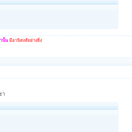
นั้น
มีอานิสงส์อย่างยิ่ง
ชา