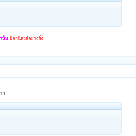
นั้น
มีอานิสงส์อย่างยิ่ง
ชา