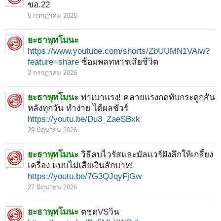
ขอ.22
5 กรกฎาคม 2026
ยะธาพุทโมนะ
https://www.youtube.com/shorts/ZbUUMN1VAiw?
feature=share
ซ้อมพลทหารเสียชีวิต
2 กรกฎาคม 2026
1
2
3
4
5
6
→
14
ถัดไป >
ยะธาพุทโมนะ
ท่าเบาแรง! คลายแรงกดทับกระดูกสัน
หลังทุกวัน ทำง่าย ได้ผลชัวร์
https://youtu.be/Du3_ZaeSBxk
29 มิถุนายน 2026
ยะธาพุทโมนะ
วิธีลบไวรัสและมัลแวร์ฝังลึกให้เกลี้ยง
เครื่อง แบบไม่เสียเงินสักบาท!
https://youtu.be/7G3QJqyFjGw
27 มิถุนายน 2026
ยะธาพุทโมนะ
ตชดVSวิน