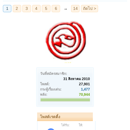
วันที่สมัครสมาชิก:
31 สิงหาคม 2010
โพสต์:
27,901
กระทู้เรื่องเด่น:
1,477
พลัง:
70,944
โพสต์เรตติ้ง
ได้รับ:
ให้: