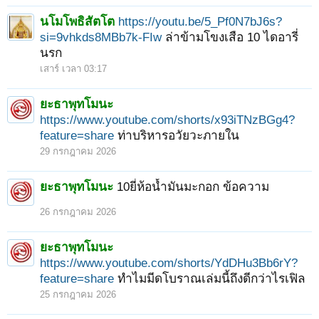
นโมโพธิสัตโต
https://youtu.be/5_Pf0N7bJ6s?
si=9vhkds8MBb7k-FIw
ล่าข้ามโขงเสือ 10 ไดอารี่
นรก
เสาร์ เวลา 03:17
ยะธาพุทโมนะ
https://www.youtube.com/shorts/x93iTNzBGg4?
feature=share
ท่าบริหารอวัยวะภายใน
29 กรกฎาคม 2026
ยะธาพุทโมนะ
10ยี่ห้อน้ำมันมะกอก ข้อความ
26 กรกฎาคม 2026
ยะธาพุทโมนะ
https://www.youtube.com/shorts/YdDHu3Bb6rY?
feature=share
ทำไมมีดโบราณเล่มนี้ถึงดีกว่าไรเฟิล
25 กรกฎาคม 2026