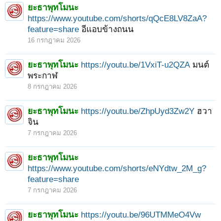
ยะธาพุทโมนะ
https://www.youtube.com/shorts/qQcE8LV8ZaA?
feature=share
อีแอบข้างถนน
16 กรกฎาคม 2026
ยะธาพุทโมนะ
https://youtu.be/1VxiT-u2QZA
มนต์
พระกาฬ
8 กรกฎาคม 2026
ยะธาพุทโมนะ
https://youtu.be/ZhpUyd3Zw2Y
ฮวา
จิน
7 กรกฎาคม 2026
ยะธาพุทโมนะ
https://www.youtube.com/shorts/eNYdtw_2M_g?
feature=share
7 กรกฎาคม 2026
ยะธาพุทโมนะ
https://youtu.be/96UTMMeO4Vw