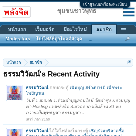
เข้าสู่ระบบหรือลงทะเบียน
ชุมชนชาวพุทธ
หน้าแรก
เว็บบอร์ด
มีอะไรใหม่
สมาชิก
Moderators
โปรไฟล์ที่ถูกโพสต์ล่าสุด
...
หน้าแรก
สมาชิก
ธรรมวิวัฒน์'s Recent Activity
ธรรมวิวัฒน์
ตอบกระทู้
เพิ่มบุญ-สร้างบารมี เพื่อพระ
โพธิญาณ
.
วันที่ 1 ส.ค.69 1.ร่วมทำบุญออนไลน์ วัดท่าซุง 2.ร่วมบุญ
ค่า Hosting เวปพลังจิต 3.สวดคาถาเงินล้าน 30 จบ
ถวายเป็นพุทธบูชา ธรรมบูชา...
เสาร์ เวลา 23:50
ธรรมวิวัฒน์
ได้ใส่ไฟล์ลงในกระทู้
เชิญร่วมบริจาคซื้อ