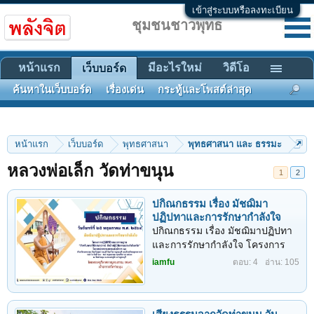
เข้าสู่ระบบหรือลงทะเบียน
ชุมชนชาวพุทธ
หน้าแรก
มีอะไรใหม่
วิดีโอ
เว็บบอร์ด
ค้นหาในเว็บบอร์ด
เรื่องเด่น
กระทู้และโพสต์ล่าสุด
หน้าแรก
เว็บบอร์ด
พุทธศาสนา
พุทธศาสนา และ ธรรมะ
หลวงพ่อเล็ก วัดท่าขนุน
1
2
ปกิณกธรรม เรื่อง มัชฌิมา
ปฏิปทาและการรักษากำลังใจ
ปกิณกธรรม เรื่อง มัชฌิมาปฏิปทา
และการรักษากำลังใจ โครงการ
ปฏิบัติวิปัสสนากรรมฐานสำหรับ
iamfu
ตอบ: 4
อ่าน: 105
พระวิปัสสนาจารย์ สำนักปฏิบัติ
ธรรมประจำจังหวัดในเขตปกครอง
คณะสงฆ์ภาค ๑๔ (จังหวัดนครปฐม