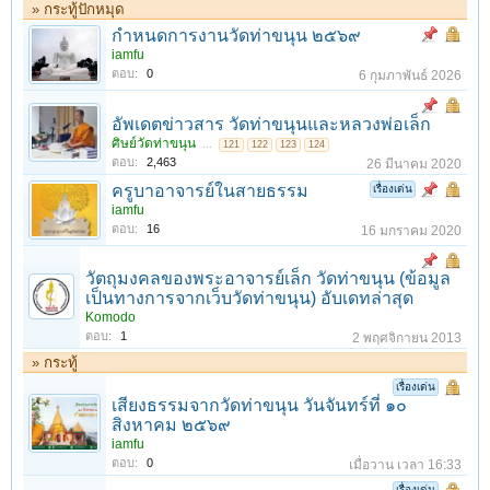
» กระทู้ปักหมุด
กำหนดการงานวัดท่าขนุน ๒๕๖๙
iamfu
ตอบ:
0
6 กุมภาพันธ์ 2026
อัพเดตข่าวสาร วัดท่าขนุนและหลวงพ่อเล็ก
ศิษย์วัดท่าขนุน
...
121
122
123
124
ตอบ:
2,463
26 มีนาคม 2020
ครูบาอาจารย์ในสายธรรม
เรื่องเด่น
iamfu
ตอบ:
16
16 มกราคม 2020
วัตถุมงคลของพระอาจารย์เล็ก วัดท่าขนุน (ข้อมูล
เป็นทางการจากเว็บวัดท่าขนุน) อับเดทล่าสุด
Komodo
ตอบ:
1
2 พฤศจิกายน 2013
» กระทู้
เรื่องเด่น
เสียงธรรมจากวัดท่าขนุน วันจันทร์ที่ ๑๐
สิงหาคม ๒๕๖๙
iamfu
ตอบ:
0
เมื่อวาน เวลา 16:33
เรื่องเด่น