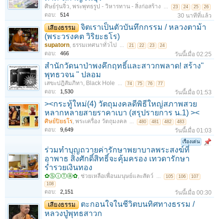
ศิษย์รุ่นจิ๋ว
,
พระพุทธรูป - วิหารทาน - สิ่งก่อสร้าง
...
23
24
25
26
ตอบ:
514
30 นาทีที่แล้ว
จิตเราเป็นตัวบันทึกกรรม / หลวงตาม้า
เสียงธรรม
(พระวรงคต วิริยะธโร)
supatorn
,
ธรรมเทศนาทั่วไป
...
21
22
23
24
ตอบ:
466
วันนี้เมื่อ 02:25
สำนักวัดนาป่าพงคึกฤทธิ์และสาวกพลาด! สร้าง"
พุทธวจน " ปลอม
เสขะปฎิสัมภิทา
,
Black Hole
...
74
75
76
77
ตอบ:
1,530
วันนี้เมื่อ 01:53
><กระทู้ใหม่(4) วัตถุมงคลดีพิธีใหญ่สภาพสวย
หลากหลายสายราคาเบา (สรุปรายการ น.1) ><
ศิษย์ปิยธโร
,
พระเครื่อง วัตถุมงคล
...
480
481
482
483
ตอบ:
9,649
วันนี้เมื่อ 01:03
เรื่องเด่น
ร่วมทำบุญถวายค่ารักษาพยาบาลพระสงฆ์ที่
อาพาธ สิ่งศักดิ์สิทธิ์จะคุ้มครอง เทวดารักษา
ร่ำรวยเงินทอง
✿ⓈⓘⓉⓐ✿
,
ช่วยเหลือเพื่อนมนุษย์และสัตว์
...
105
106
107
108
ตอบ:
2,151
วันนี้เมื่อ 00:30
ตะกอนใจในชีวิตบนทิศทางธรรม /
เสียงธรรม
หลวงปู่พุทธสาวก