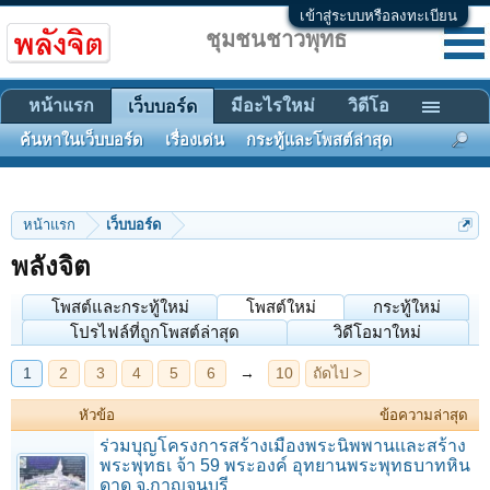
เข้าสู่ระบบหรือลงทะเบียน
ชุมชนชาวพุทธ
หน้าแรก
มีอะไรใหม่
วิดีโอ
เว็บบอร์ด
ค้นหาในเว็บบอร์ด
เรื่องเด่น
กระทู้และโพสต์ล่าสุด
หน้าแรก
เว็บบอร์ด
พลังจิต
1
2
3
4
5
6
→
10
ถัดไป >
โพสต์และกระทู้ใหม่
โพสต์ใหม่
กระทู้ใหม่
โปรไฟล์ที่ถูกโพสต์ล่าสุด
วิดีโอมาใหม่
หัวข้อ
ข้อความล่าสุด
ร่วมบุญโครงการสร้างเมืองพระนิพพานเเละสร้าง
พระพุทธเ จ้า 59 พระองค์ อุทยานพระพุทธบาทหิน
ดาด จ.กาญจนบุรี