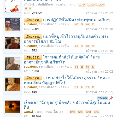
สุกิจSukit
,
ภัยพิบัติและการเตรียมการ
...
11724
11725
11726
11727
ตอบ:
234,524
เมื่อวาน เวลา 21:22
การปฏิบัติที่ไม่ผิด / ท่านพุทธทาสภิกขุ
เสียงธรรม
supatorn
,
ธรรมเพื่อความหลุดพ้น
...
67
68
69
70
ตอบ:
1,394
เมื่อวาน เวลา 21:18
แบกขี้หมูเข้าใจว่าอยู่กับทองคำ / พระ
เสียงธรรม
อาจารย์โสภา สมโณ
supatorn
,
ธรรมเพื่อความหลุดพ้น
...
26
27
28
29
ตอบ:
572
เมื่อวาน เวลา 21:10
"การเติมกำลังให้แก่จิตใจ" / พระ
เสียงธรรม
อาจารย์สุชาติ อภิชาโต
supatorn
,
ธรรมเพื่อความหลุดพ้น
...
64
65
66
67
ตอบ:
1,334
เมื่อวาน เวลา 21:02
จะทำอย่างไรให้ได้บรรลุธรรม / หลวง
เสียงธรรม
พ่อเปลี่ยน ปัญญาปทีโป
supatorn
,
ธรรมเพื่อความหลุดพ้น
...
23
24
25
26
ตอบ:
510
เมื่อวาน เวลา 20:55
เรื่องเด่น
เรื่องเล่า "นักขุดกรุ"มือขลัง ขมังเวทย์ที่สุดในแผ่น
ดิน
wanwi
,
ประสบการณ์ เรื่องเล่า
...
4199
4200
4201
4202
ตอบ:
84,024
เมื่อวาน เวลา 20:53