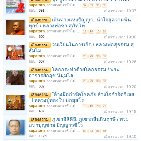
supatorn
,
ธรรมเทศนาทั่วไป
...
32
33
34
35
ตอบ:
691
เมื่อวาน เวลา 19:37
เส้นทางแห่งปัญญา...นำใจสู่ความพ้น
เสียงธรรม
ทุกข์ / หลวงพ่อชา สุภัทโท
supatorn
,
ธรรมเทศนาทั่วไป
...
13
14
15
16
ตอบ:
300
เมื่อวาน เวลา 19:30
วนเวียนในการเกิด / หลวงพ่อสุธรรม สุ
เสียงธรรม
ธัมโม
supatorn
,
ธรรมเทศนาทั่วไป
...
28
29
30
31
ตอบ:
607
เมื่อวาน เวลา 19:26
โลกกระทำด้วยโลกธรรม / พระ
เสียงธรรม
อาจารย์กฤช นิมฺมโล
supatorn
,
ธรรมเทศนาทั่วไป
...
28
29
30
31
ตอบ:
602
เมื่อวาน เวลา 19:20
"ล้างมือกำจัดโรคภัย ล้างใจกำจัดกิเลส
เสียงธรรม
" l หลวงปู่ทองใบ ปภสฺสโร
supatorn
,
ธรรมเทศนาทั่วไป
...
18
19
20
21
ตอบ:
407
เมื่อวาน เวลา 19:15
ภูเขาอิสิคิลิ..ภูเขากลืนกินฤาษี / พระ
เสียงธรรม
มหาบุญช่วย ปัญญาวชิโร
supatorn
,
ธรรมเทศนาทั่วไป
...
82
83
84
85
ตอบ:
1,689
เมื่อวาน เวลา 19:10