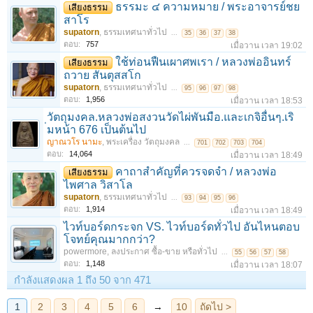
ธรรมะ ๔ ความหมาย / พระอาจารย์ชย
เสียงธรรม
สาโร
supatorn
,
ธรรมเทศนาทั่วไป
...
35
36
37
38
ตอบ:
757
เมื่อวาน เวลา 19:02
ใช้ท่อนฟืนเผาศพเรา / หลวงพ่ออินทร์
เสียงธรรม
ถวาย สันตุสสโก
supatorn
,
ธรรมเทศนาทั่วไป
...
95
96
97
98
ตอบ:
1,956
เมื่อวาน เวลา 18:53
วัตถุมงคล.หลวงพ่อสงวนวัดไผ่พันมือ.และเกจิอื่นๆ.เริ
่มหน้า 676 เป็นต้นไป
ญาณวโร นามะ
,
พระเครื่อง วัตถุมงคล
...
701
702
703
704
ตอบ:
14,064
เมื่อวาน เวลา 18:49
คาถาสำคัญที่ควรจดจำ / หลวงพ่อ
เสียงธรรม
ไพศาล วิสาโล
supatorn
,
ธรรมเทศนาทั่วไป
...
93
94
95
96
ตอบ:
1,914
เมื่อวาน เวลา 18:49
ไวท์บอร์ดกระจก VS. ไวท์บอร์ดทั่วไป อันไหนตอบ
โจทย์คุณมากกว่า?
powermore
,
ลงประกาศ ซื้อ-ขาย หรือทั่วไป
...
55
56
57
58
ตอบ:
1,148
เมื่อวาน เวลา 18:07
กำลังแสดงผล 1 ถึง 50 จาก 471