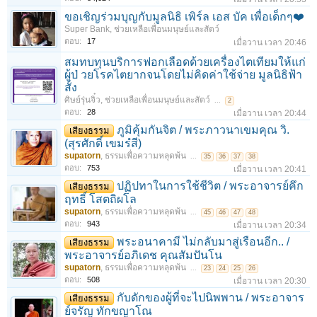
ขอเชิญร่วมบุญกับมูลนิธิ เพิร์ล เอส บัค เพื่อเด็กๆ❤️
Super Bank
,
ช่วยเหลือเพื่อนมนุษย์และสัตว์
ตอบ:
17
เมื่อวาน เวลา 20:46
สมทบทุนบริการฟอกเลือดด้วยเครื่องไตเทียมให้แก่
ผู้ป่ วยโรคไตยากจนโดยไม่คิดค่าใช้จ่าย มูลนิธิฟ้า
สั่ง
ศิษย์รุ่นจิ๋ว
,
ช่วยเหลือเพื่อนมนุษย์และสัตว์
...
2
ตอบ:
28
เมื่อวาน เวลา 20:44
ภูมิคุ้มกันจิต / พระภาวนาเขมคุณ วิ.
เสียงธรรม
(สุรศักดิ์ เขมรํสี)
supatorn
,
ธรรมเพื่อความหลุดพ้น
...
35
36
37
38
ตอบ:
753
เมื่อวาน เวลา 20:41
ปฏิปทาในการใช้ชีวิต / พระอาจารย์คึก
เสียงธรรม
ฤทธิ์ โสตถิผโล
supatorn
,
ธรรมเพื่อความหลุดพ้น
...
45
46
47
48
ตอบ:
943
เมื่อวาน เวลา 20:34
พระอนาคามี ไม่กลับมาสู่เรือนอีก.. /
เสียงธรรม
พระอาจารย์อภิเดช คุณสัมปันโน
supatorn
,
ธรรมเพื่อความหลุดพ้น
...
23
24
25
26
ตอบ:
508
เมื่อวาน เวลา 20:30
กับดักของผู้ที่จะไปนิพพาน / พระอาจาร
เสียงธรรม
ย์จรัญ ทักขญาโณ