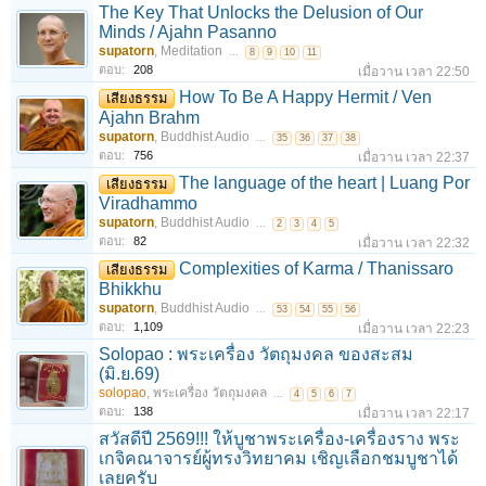
The Key That Unlocks the Delusion of Our
Minds / Ajahn Pasanno
supatorn
,
Meditation
...
8
9
10
11
ตอบ:
208
เมื่อวาน เวลา 22:50
How To Be A Happy Hermit / Ven
เสียงธรรม
Ajahn Brahm
supatorn
,
Buddhist Audio
...
35
36
37
38
ตอบ:
756
เมื่อวาน เวลา 22:37
The language of the heart | Luang Por
เสียงธรรม
Viradhammo
supatorn
,
Buddhist Audio
...
2
3
4
5
ตอบ:
82
เมื่อวาน เวลา 22:32
Complexities of Karma / Thanissaro
เสียงธรรม
Bhikkhu
supatorn
,
Buddhist Audio
...
53
54
55
56
ตอบ:
1,109
เมื่อวาน เวลา 22:23
Solopao : พระเครื่อง วัตถุมงคล ของสะสม
(มิ.ย.69)
solopao
,
พระเครื่อง วัตถุมงคล
...
4
5
6
7
ตอบ:
138
เมื่อวาน เวลา 22:17
สวัสดีปี 2569!!! ให้บูชาพระเครื่อง-เครื่องราง พระ
เกจิคณาจารย์ผู้ทรงวิทยาคม เชิญเลือกชมบูชาได้
เลยครับ