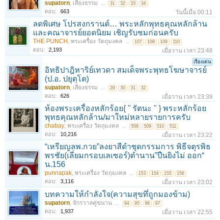
supatorn
,
เสียงธรรม
...
31
32
33
34
ตอบ:
663
วันนี้เมื่อ 00:11
ลดพิเศษ โปรสงกรานต์… พระหลักพุทธคุณหลักล้าน
และคณาจารย์ยอดนิยม เชิญรับชมก่อนครับ
THE PUNCH
,
พระเครื่อง วัตถุมงคล
...
107
108
109
110
ตอบ:
2,193
เมื่อวาน เวลา 23:48
เรื่องเด่น
อิทธิปาฎิหาริย์เทวดา สมเด็จพระพุทธโฆษาจารย์
(ป.อ. ปยุตฺโต)
supatorn
,
เสียงธรรม
...
29
30
31
32
ตอบ:
626
เมื่อวาน เวลา 23:39
ห้องพระเครื่องหลักร้อย{ '' รัตนะ '' } พระหลักร้อย
พุทธคุณหลักล้าน/มาใหม่หลายรายการครับ
chabay
,
พระเครื่อง วัตถุมงคล
...
508
509
510
511
ตอบ:
10,216
เมื่อวาน เวลา 23:22
“เหรียญลพ.กวย”ลงยาสีดำชุดกรรมการ พิธีจตุรพิธ
พรชัย(เลี่ยมกรอบเลเซอร์)ตำนาน”ปืนยิงไม่ ออก“
น.156
punnapak
,
พระเครื่อง วัตถุมงคล
...
153
154
155
156
ตอบ:
3,116
เมื่อวาน เวลา 23:02
บทความให้กำลังใจ(ความสุขทึ่ถูกมองข้าม)
supatorn
,
จักรวาลคู่ขนาน
...
94
95
96
97
ตอบ:
1,937
เมื่อวาน เวลา 22:55