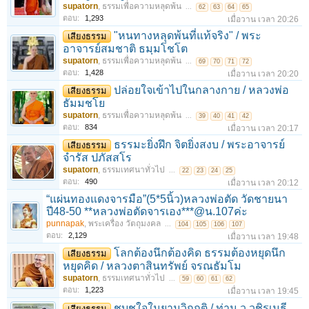
supatorn
,
ธรรมเพื่อความหลุดพ้น
...
62
63
64
65
ตอบ:
1,293
เมื่อวาน เวลา 20:26
"หนทางหลุดพ้นที่แท้จริง" / พระ
เสียงธรรม
1
2
3
4
5
6
→
10
ถัดไป >
อาจารย์สมชาติ ธมฺมโชโต
supatorn
,
ธรรมเพื่อความหลุดพ้น
...
69
70
71
72
ตอบ:
1,428
เมื่อวาน เวลา 20:20
ปล่อยใจเข้าไปในกลางกาย / หลวงพ่อ
เสียงธรรม
ธัมมชโย
supatorn
,
ธรรมเพื่อความหลุดพ้น
...
39
40
41
42
ตอบ:
834
เมื่อวาน เวลา 20:17
ธรรมะยิ่งฝึก จิตยิ่งสงบ / พระอาจารย์
เสียงธรรม
จำรัส ปภัสสโร
supatorn
,
ธรรมเทศนาทั่วไป
...
22
23
24
25
ตอบ:
490
เมื่อวาน เวลา 20:12
“แผ่นทองแดงจารมือ”(5*5นิ้ว)หลวงพ่อตัด วัดชายนา
ปี48-50 **หลวงพ่อตัดจารเอง***@น.107ค่ะ
punnapak
,
พระเครื่อง วัตถุมงคล
...
104
105
106
107
ตอบ:
2,129
เมื่อวาน เวลา 19:48
โลกต้องนึกต้องคิด ธรรมต้องหยุดนึก
เสียงธรรม
หยุดคิด / หลวงตาสินทรัพย์ จรณธัมโม
supatorn
,
ธรรมเทศนาทั่วไป
...
59
60
61
62
ตอบ:
1,223
เมื่อวาน เวลา 19:45
ชุบชูใจในยามวิกฤติ / ท่าน ว.วชิรเมธี
เสียงธรรม