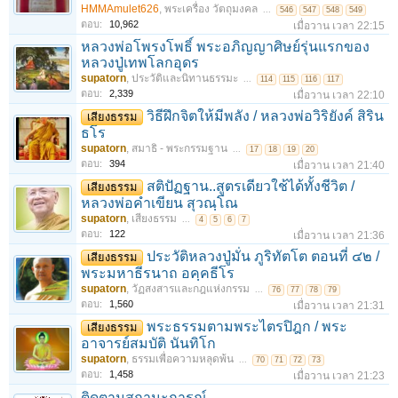
HMMAmulet626
,
พระเครื่อง วัตถุมงคล
...
546
547
548
549
ตอบ:
10,962
เมื่อวาน เวลา 22:15
หลวงพ่อโพรงโพธิ์ พระอภิญญาศิษย์รุ่นแรกของ
หลวงปู่เทพโลกอุดร
supatorn
,
ประวัติและนิทานธรรมะ
...
114
115
116
117
ตอบ:
2,339
เมื่อวาน เวลา 22:10
วิธีฝึกจิตให้มีพลัง / หลวงพ่อวิริยังค์ สิริน
เสียงธรรม
ธโร
supatorn
,
สมาธิ - พระกรรมฐาน
...
17
18
19
20
ตอบ:
394
เมื่อวาน เวลา 21:40
สติปัฏฐาน..สูตรเดียวใช้ได้ทั้งชีวิต /
เสียงธรรม
หลวงพ่อคำเขียน สุวณฺโณ
supatorn
,
เสียงธรรม
...
4
5
6
7
ตอบ:
122
เมื่อวาน เวลา 21:36
ประวัติหลวงปู่มั่น ภูริทัตโต ตอนที่ ๔๒ /
เสียงธรรม
พระมหาธีรนาถ อคฺคธีโร
supatorn
,
วัฏสงสารและกฎแห่งกรรม
...
76
77
78
79
ตอบ:
1,560
เมื่อวาน เวลา 21:31
พระธรรมตามพระไตรปิฎก / พระ
เสียงธรรม
อาจารย์สมบัติ นันทิโก
supatorn
,
ธรรมเพื่อความหลุดพ้น
...
70
71
72
73
ตอบ:
1,458
เมื่อวาน เวลา 21:23
ติดตามสถานะการณ์