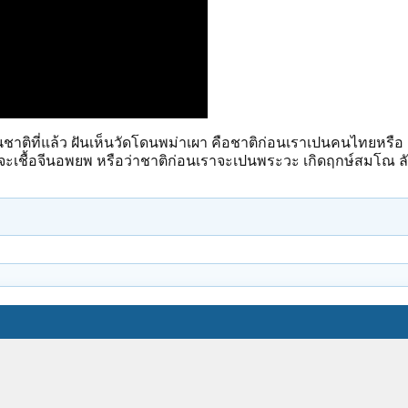
าติที่แล้ว ฝันเห็นวัดโดนพม่าเผา คือชาติก่อนเราเปนคนไทยหรือ
าจะเชื้อจีนอพยพ หรือว่าชาติก่อนเราจะเปนพระวะ เกิดฤกษ์สมโณ 