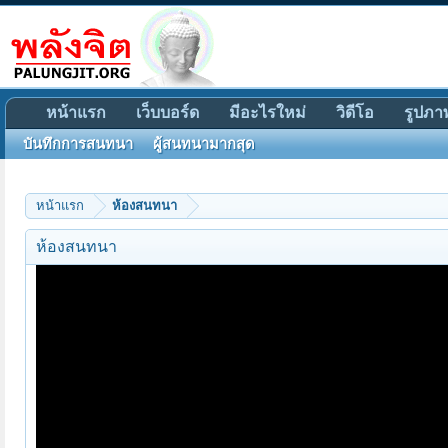
หน้าแรก
เว็บบอร์ด
มีอะไรใหม่
วิดีโอ
รูปภา
บันทึกการสนทนา
ผู้สนทนามากสุด
@
วิญญาณนิพพาน
:
หน้าแรก
ห้องสนทนา
@
วิญญาณนิพพาน
:
เอาเพลง Metal ที่มีเนื้อร้องกับดนตร
ห้องสนทนา