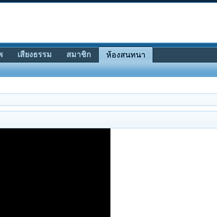
พ
เสียงธรรม
สมาชิก
ห้องสนทนา
ีมันๆ ดีๆ มาฝากให้ฟังกันครับ